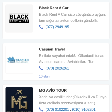
Black Rent A Car
Black Rent A Car sizə zövqünüzə uyğun,
tam sığortalı avtomobillərin gündəlik,
həftəlik və aylıq icarəsin
(077) 2949195
Caspian Travel
Birlikdə səyahət edək!. -Ölkədaxili turlar. -
Avtobus icarəsi. -Aviabiletlər. -Tur
paketlər
(070) 2026261
10 elan
MG AVİO TOUR
Xarici və daxili turlar ;Ölkədaxili və Dünya
üzrə otellərin rezervasiyası & satışı,
Aviabiletləri
(070) 9102201
,
(010) 9102201