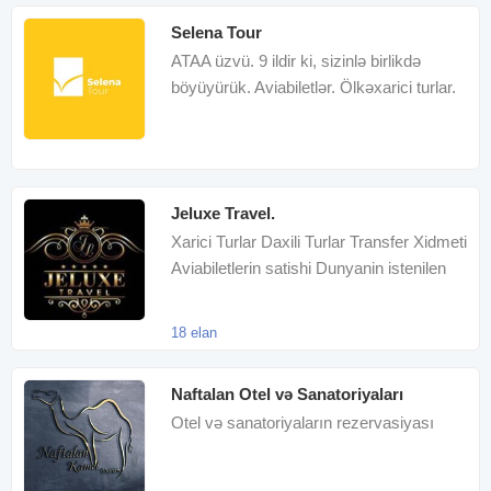
Selena Tour
ATAA üzvü. 9 ildir ki, sizinlə birlikdə
böyüyürük. Aviabiletlər. Ölkəxarici turlar.
Viza dəstəyi
Jeluxe Travel.
Xarici Turlar Daxili Turlar Transfer Xidmeti
Aviabiletlerin satishi Dunyanin istenilen
yerine bilet v
18 elan
Naftalan Otel və Sanatoriyaları
Otel və sanatoriyaların rezervasiyası