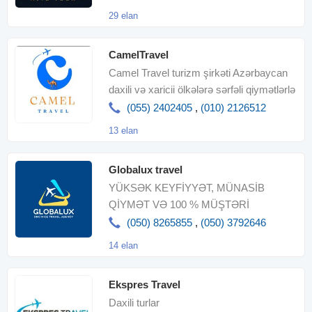
29 elan
CamelTravel
Camel Travel turizm şirkəti Azərbaycan
daxili və xaricii ölkələrə sərfəli qiymətlərlə
rahat , təhlükəsi
(055) 2402405
,
(010) 2126512
13 elan
Globalux travel
YÜKSƏK KEYFİYYƏT, MÜNASİB
QİYMƏT VƏ 100 % MÜŞTƏRİ
MƏMNUNİYYƏTİ!
(050) 8265855
,
(050) 3792646
14 elan
Ekspres Travel
Daxili turlar