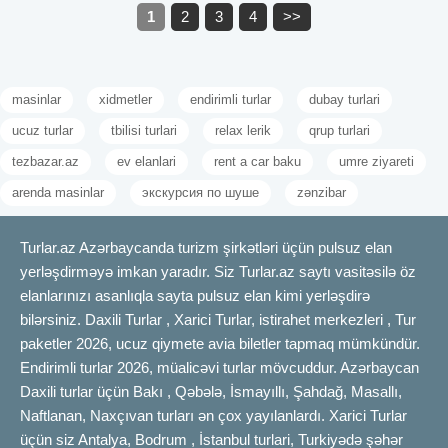
1
2
3
4
>>
masinlar
xidmetler
endirimli turlar
dubay turlari
ucuz turlar
tbilisi turlari
relax lerik
qrup turlari
tezbazar.az
ev elanlari
rent a car baku
umre ziyareti
arenda masinlar
экскурсия по шуше
zənzibar
Turlar.az Azərbaycanda turizm şirkətləri üçün pulsuz elan
yerləşdirməyə imkan yaradır. Siz Turlar.az saytı vasitəsilə öz
elanlarınızı asanlıqla sayta pulsuz elan kimi yerləşdirə
bilərsiniz. Daxili Turlar , Xarici Turlar, istirahet merkezleri , Tur
paketler 2026, ucuz qiymete avia biletler tapmaq mümkündür.
Endirimli turlar 2026, müalicəvi turlar mövcuddur. Azərbaycan
Daxili turlar üçün Bakı , Qəbələ, İsmayıllı, Şahdağ, Masallı,
Naftlanan, Naxçıvan turları ən çox yayılanlardı. Xarici Turlar
üçün siz Antalya, Bodrum , İstanbul turlari, Turkiyədə şəhər