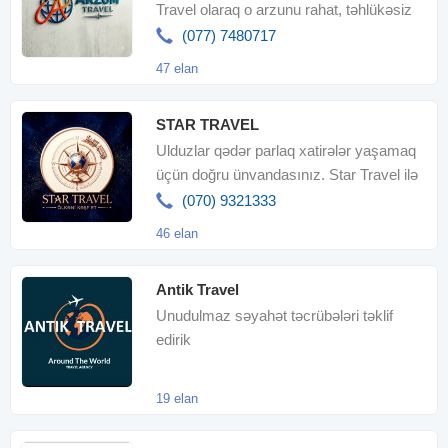
Travel olaraq o arzunu rahat, təhlükəsiz
və yaddaqalan bir təcrübəy
(077) 7480717
47 elan
STAR TRAVEL
Ulduzlar qədər parlaq xatirələr yaşamaq
üçün doğru ünvandasınız. Star Travel ilə
hər səyahət keyfiyyə
(070) 9321333
46 elan
Antik Travel
Unudulmaz səyahət təcrübələri təklif
edirik
19 elan