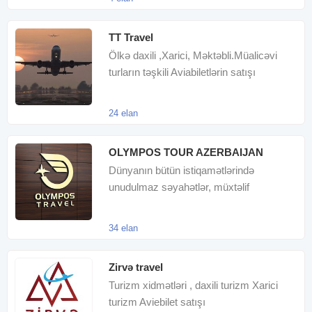
TT Travel
Ölkə daxili ,Xarici, Məktəbli.Müalicəvi
turların təşkili Aviabiletlərin satışı
24 elan
OLYMPOS TOUR AZERBAIJAN
Dünyanın bütün istiqamətlərində
unudulmaz səyahətlər, müxtəlif
konseptlərdə ölkədaxilii turlar, aviabiletlər
34 elan
Zirvə travel
Turizm xidmətləri , daxili turizm Xarici
turizm Aviebilet satışı