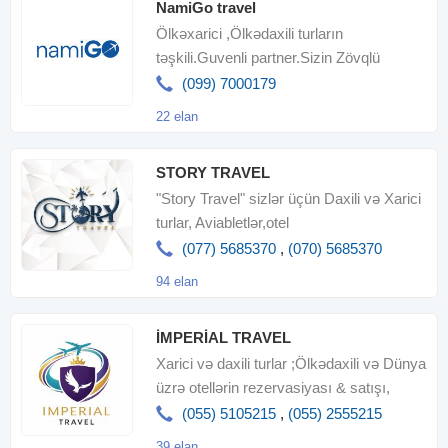
NamiGo travel
Ölkəxarici ,Ölkədaxili turların
təşkili.Guvenli partner.Sizin Zövqlü
səyahətiniz üçün xidmətinizdəyi
(099) 7000179
22 elan
STORY TRAVEL
"Story Travel" sizlər üçün Daxili və Xarici
turlar, Aviabletlər,otel
rezervasyonları,Viza kim
(077) 5685370
,
(070) 5685370
94 elan
İMPERİAL TRAVEL
Xarici və daxili turlar ;Ölkədaxili və Dünya
üzrə otellərin rezervasiyası & satışı,
Aviabiletləri
(055) 5105215
,
(055) 2555215
39 elan