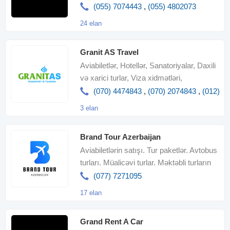
(055) 7074443
,
(055) 4802073
24 elan
Granit AS Travel
Aviabiletlər, Hotellər, Sanatoriyalar, Daxili
və xarici turlar, Viza xidmətləri,
Ekskursiyalar, Ren
(070) 4474843
,
(070) 2074843
,
(012) 4
3 elan
Brand Tour Azerbaijan
Aviabiletlərin satışı. Tur paketlər. Avtobus
turları. Müalicəvi turlar. Məktəbli turların
təşkili . Otelləri
(077) 7271095
17 elan
Grand Rent A Car