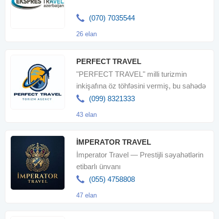
(070) 7035544
26 elan
PERFECT TRAVEL
"PERFECT TRAVEL" milli turizmin
inkişafına öz töhfəsini vermiş, bu sahədə
öz xidmətlərilə tanınmı
(099) 8321333
43 elan
İMPERATOR TRAVEL
İmperator Travel — Prestijli səyahətlərin
etibarlı ünvanı
(055) 4758808
47 elan