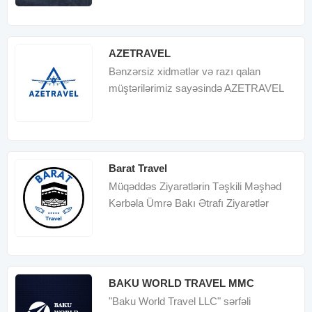
AZETRAVEL
Bənzərsiz xidmətlər və razı qalan
müştərilərimiz sayəsində AZETRAVEL
Azərbaycanda ən uğurlu tur
operatorlarında
Barat Travel
Müqəddəs Ziyarətlərin Təşkili Məşhəd
Kərbəla Ümrə Bakı Ətrafı Ziyarətlər
BAKU WORLD TRAVEL MMC
"Baku World Travel LLC" sərfəli