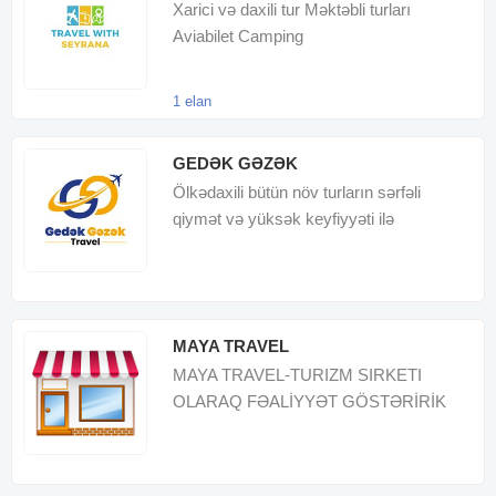
Xarici və daxili tur Məktəbli turları
Aviabilet Camping
1 elan
GEDƏK GƏZƏK
Ölkədaxili bütün növ turların sərfəli
qiymət və yüksək keyfiyyəti ilə
xidmətinizdəyik
MAYA TRAVEL
MAYA TRAVEL-TURIZM SIRKETI
OLARAQ FƏALİYYƏT GÖSTƏRİRİK