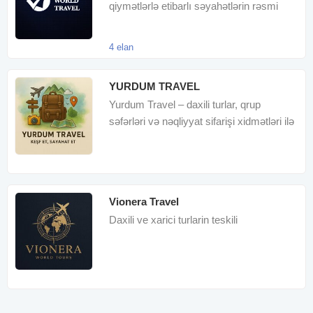
qiymətlərlə etibarlı səyahətlərin rəsmi
ünvanıdır. Qeyd edə
4 elan
YURDUM TRAVEL
Yurdum Travel – daxili turlar, qrup
səfərləri və nəqliyyat sifarişi xidmətləri ilə
unudulmaz səyahətlə
Vionera Travel
Daxili ve xarici turlarin teskili