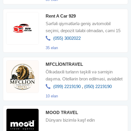
Rent A Car 929
Sərfəli qiymətlərlə geniş avtomobil
seçimi, depozit tələbi olmadan, cəmi 15
dəqiqəlik sürətli və raha
(055) 3002022
35 elan
MFCLİONTRAVEL
Ölkədaxili turların təşkili və sərnişin
daşıma. Otellərin bron edilməsi, aviabilet
sifarişi
(099) 2219190
,
(050) 2219190
10 elan
MOOD TRAVEL
Dünyanı bizimlə kəşf edin