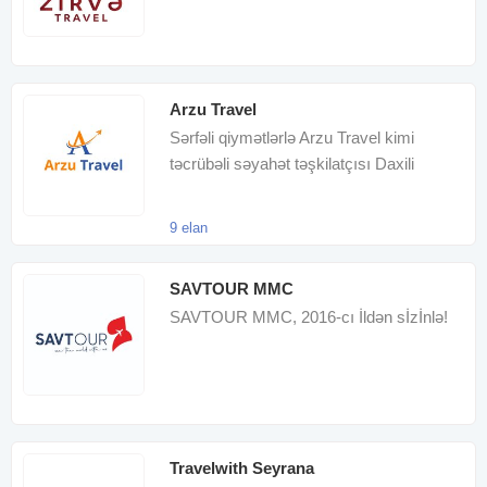
Arzu Travel
Sərfəli qiymətlərlə Arzu Travel kimi
təcrübəli səyahət təşkilatçısı Daxili
turlar,xarici turlar, aviabilet
9 elan
SAVTOUR MMC
SAVTOUR MMC, 2016-cı İldən sİzİnlə!
Travelwith Seyrana