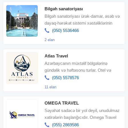
Bilgəh sanatoriyası
Bilgəh sanatoriyası ürək-damar, əsəb və
dayaq-hərəkət sistemi xəstəliklərinin
müasir bərpa mərkəzidir
(050) 5536466
2 elan
Atlas Travel
Azərbaycanın müxtəlif bölgələrinə
gündəlik və həftəsonu turlar. Otel və
istirahət paketlərinin bronlaşdırılması
(050) 5578576
11 elan
OMEGA TRAVEL
Səyahət sadəcə bir yol deyil, unudulmaz
xatirələrin başlanğıcıdır. Omega Travel
olaraq hər detalı sizi
(055) 2869586