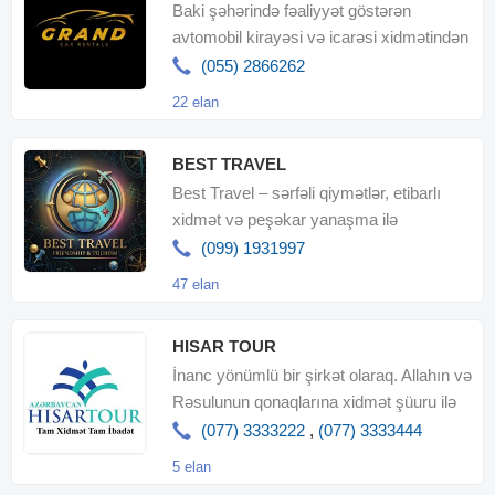
Baki şəhərində fəaliyyət göstərən
avtomobil kirayəsi və icarəsi xidmətindən
bizim Rent a Car-dan faydalanın
(055) 2866262
22 elan
BEST TRAVEL
Best Travel – sərfəli qiymətlər, etibarlı
xidmət və peşəkar yanaşma ilə
arzunuzdakı istirahətə bir addı
(099) 1931997
47 elan
HISAR TOUR
İnanc yönümlü bir şirkət olaraq. Allahın və
Rəsulunun qonaqlarına xidmət şüuru ilə
dünya müsəlmanların
(077) 3333222
,
(077) 3333444
5 elan