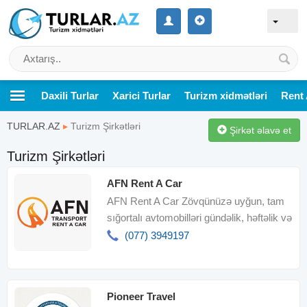
Daxili Turlar
Xarici Turlar
Turizm xidmətləri
Rent 
TURLAR.AZ
▸
Turizm Şirkətləri
Şirkət əlavə et
Turizm Şirkətləri
AFN Rent A Car
AFN Rent A Car Zövqünüzə uyğun, tam
sığortalı avtomobilləri gündəlik, həftəlik və
aylıq sərfəli qiymətlərl
(077) 3949197
Pioneer Travel