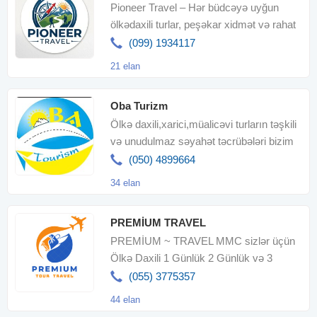
Pioneer Travel – Hər büdcəyə uyğun
ölkədaxili turlar, peşəkar xidmət və rahat
təşkilatla səyahətiniz
(099) 1934117
21 elan
Oba Turizm
Ölkə daxili,xarici,müalicəvi turların təşkili
və unudulmaz səyahət təcrübələri bizim
ünvanda.Səyahətləriniz
(050) 4899664
34 elan
PREMİUM TRAVEL
PREMİUM ~ TRAVEL MMC sizlər üçün
Ölkə Daxili 1 Günlük 2 Günlük və 3
Günlük, Məktəbli və Qurup Turlari
(055) 3775357
44 elan