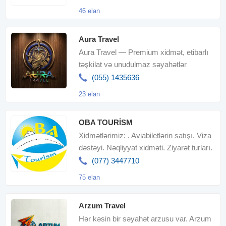
46 elan
Aura Travel
Aura Travel — Premium xidmət, etibarlı
təşkilat və unudulmaz səyahətlər
(055) 1435636
23 elan
OBA TOURİSM
Xidmətlərimiz: . Aviabiletlərin satışı. Viza
dəstəyi. Nəqliyyat xidməti. Ziyarət turları.
Ölkədaxil
(077) 3447710
75 elan
Arzum Travel
Hər kəsin bir səyahət arzusu var. Arzum