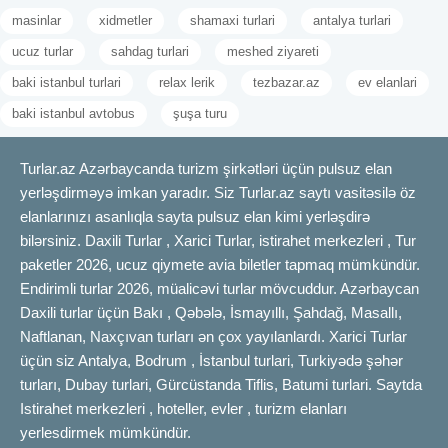
masinlar
xidmetler
shamaxi turlari
antalya turlari
ucuz turlar
sahdag turlari
meshed ziyareti
baki istanbul turlari
relax lerik
tezbazar.az
ev elanlari
baki istanbul avtobus
şuşa turu
Turlar.az Azərbaycanda turizm şirkətləri üçün pulsuz elan
yerləşdirməyə imkan yaradır. Siz Turlar.az saytı vasitəsilə öz
elanlarınızı asanlıqla sayta pulsuz elan kimi yerləşdirə
bilərsiniz. Daxili Turlar , Xarici Turlar, istirahet merkezleri , Tur
paketler 2026, ucuz qiymete avia biletler tapmaq mümkündür.
Endirimli turlar 2026, müalicəvi turlar mövcuddur. Azərbaycan
Daxili turlar üçün Bakı , Qəbələ, İsmayıllı, Şahdağ, Masallı,
Naftlanan, Naxçıvan turları ən çox yayılanlardı. Xarici Turlar
üçün siz Antalya, Bodrum , İstanbul turlari, Turkiyədə şəhər
turları, Dubay turlari, Gürcüstanda Tiflis, Batumi turlari. Saytda
Istirahet merkezleri , hoteller, evler , turizm elanları
yerlesdirmek mümkündür.