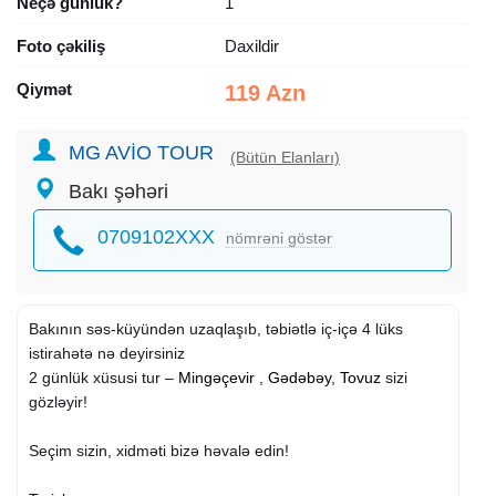
Neçə günlük?
1
Foto çəkiliş
Daxildir
Qiymət
119 Azn
MG AVİO TOUR
(Bütün Elanları)
Bakı şəhəri
0709102XXX
nömrəni göstər
Bakının səs-küyündən uzaqlaşıb, təbiətlə iç-içə 4 lüks
istirahətə nə deyirsiniz
2 günlük xüsusi tur –
Mingəçevir
,
Gədəbəy
,
Tovuz
sizi
gözləyir!
Seçim sizin, xidməti bizə həvalə edin!