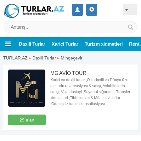
Daxili Turlar
Xarici Turlar
Turizm xidmətləri
Rent 
TURLAR.AZ
▸
Daxili Turlar
▸
Mingəçevir
MG AVİO TOUR
Xarici və daxili turlar ;Ölkədaxili və Dünya üzrə
otellərin rezervasiyası & satışı, Aviabiletlərin
satışı, Viza dəstəyi ,Səyahət sığortası , Transfer
xidmtətləri ,Tibbi turizm & Müalicəvi turlar
,Ödənişsiz turizm konsultasiyası.
29 elan