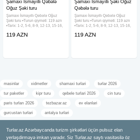
Şamaxı İsmayıllı Qəbələ
Şamaxı İsmayıllı Şəki Oğuz
Oğuz Şəki turu
Qəbələ turu
Şamaxı İsmayıllı Qəbələ Oğuz
Şamaxı İsmayıllı Qəbələ Oğuz
Şəki turu •Turun qiyməti: 119 azn
Şəki turu •Turun qiyməti: 119 azn
•Tarix: 1-2, 5-6, 8-9, 12-13, 15-16,
•Tarix: 1-2, 5-6, 8-9, 12-13, 15-16,
19-20, 22-23, 26-27, 29-30 Avqust
19-20, 22-23, 26-27, 29-30 Avqust
119 AZN
119 AZN
✓Qiymətə daxildir: - Komfortlu
✓Qiymətə daxildir: - Komfortlu
nəqliyyat - Yeddi gözəl hotel
nəqliyyat - Yeddi gözəl hotel
(Qəbələ) - Hotel
(Qəbələ) - Hotel
masinlar
xidmetler
shamaxi turlari
turlar 2026
tur paketler
kipr turu
qebele turlari 2026
cin turu
paris turları 2026
tezbazar.az
ev elanlari
gurcustan turlari
antalya turlari
Turlar.az Azərbaycanda turizm şirkətləri üçün pulsuz elan
yerləşdirməyə imkan yaradır. Siz Turlar.az saytı vasitəsilə öz