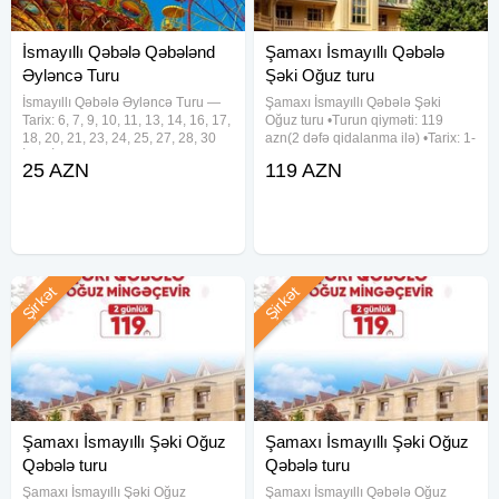
İsmayıllı Qəbələ Qəbələnd
Şamaxı İsmayıllı Qəbələ
Əyləncə Turu
Şəki Oğuz turu
İsmayıllı Qəbələ Əyləncə Turu —
Şamaxı İsmayıllı Qəbələ Şəki
Tarix: 6, 7, 9, 10, 11, 13, 14, 16, 17,
Oğuz turu •Turun qiyməti: 119
18, 20, 21, 23, 24, 25, 27, 28, 30
azn(2 dəfə qidalanma ilə) •Tarix: 1-
İyun İyul və Avqust ayı həftə içi və
2, 8-9, 15-16, 22-23, 29-30 Avqust
25 AZN
119 AZN
həftəsonu tarixlərdə — Qiymət:
✓Qiymətə daxildir: • Komfortlu
Ekonom paket: 25₼ Standart
nəqliyyat • 1 gecə oteldə
paket:
gecələmək • Zəngəzur
Şirkət
Şirkət
Şamaxı İsmayıllı Şəki Oğuz
Şamaxı İsmayıllı Şəki Oğuz
Qəbələ turu
Qəbələ turu
Şamaxı İsmayıllı Şəki Oğuz
Şamaxı İsmayıllı Qəbələ Oğuz