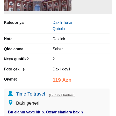
Kateqoriya
Daxili Turlar
Qəbələ
Hotel
Daxildir
Qidalanma
Səhər
Neçə günlük?
2
Foto çəkiliş
Daxil deyil
Qiymət
119 Azn
Time To travel
(Bütün Elanları)
Bakı şəhəri
Bu elanın vaxtı bitib. Oxşar elanlara baxın