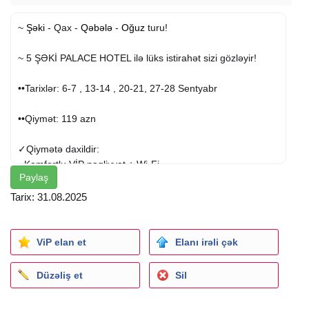
~
Şəki
- Qax -
Qəbələ
-
Oğuz
turu!
~ 5 ŞƏKİ PALACE HOTEL ilə lüks istirahət sizi gözləyir!
••Tarixlər: 6-7 , 13-14 , 20-21, 27-28 Sentyabr
••Qiymət: 119 azn
✓Qiymətə daxildir:
- Komfortlu VİP nəqliyyat + Wi-Fi
Paylaş
- Səmimi və təcrübəli tur rəhbəri
- Yol boyu əyləncəli oyunlar
Tarix: 31.08.2025
- 1 gecə Şəki Palace 5 hoteldə konfor
- Qapalı hovuz
- Spa, sauna, türk hamamı
ViP elan et
Elanı irəli çək
- Fitnes zalı
- 2 dəfə səhər yeməyi
Düzəliş et
Sil
- Əyləncə və asudə vaxt
- Uşaqlar üçün atraksionlar