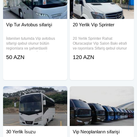
Vip Tur Avtobus sifarişi
20 Yerlik Vip Sprinter
İstənilən tutumda Vip avtobus
20 Yerlik Sprinter Rahat
sifarişi qəbul olunur bütün
Oturacaqlar Vip Salon Bakı ətrafı
regionlara və şəhərdaxili
və rayonlara Sifariş qebul olunur
gəzintilərə. TƏCRÜBƏLİ
Turlar ücün etibarli seçim
50 AZN
120 AZN
SÜRÜCÜLƏRİMİZ və VİP
AVTOBUSLARIMIZ-səyahətlərinizi
həm rahat , həmdə tam təhlükəsiz
edəcək. Nəqliyyatların
30 Yerlik İsuzu
Vip Neoplanların sifarişi