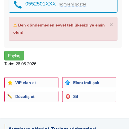
0552501XXX
nömrəni göstər
×
⚠
Beh göndərmədən əvvəl təhlükəsizliyə əmin
olun!
Paylaş
Tarix: 26.05.2026
ViP elan et
Elanı irəli çək
Düzəliş et
Sil