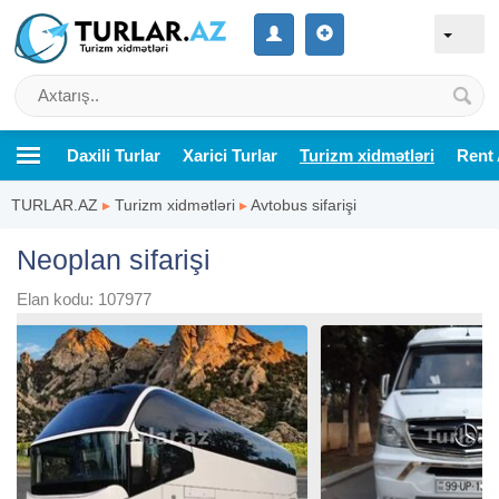
Daxili Turlar
Xarici Turlar
Turizm xidmətləri
Rent 
TURLAR.AZ
▸
Turizm xidmətləri
▸
Avtobus sifarişi
Neoplan sifarişi
Elan kodu: 107977