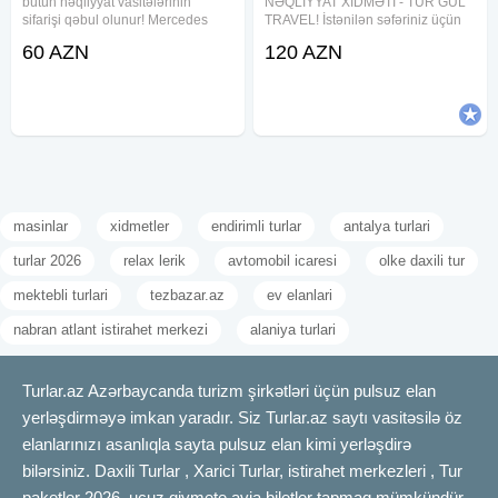
bütün nəqliyyat vasitələrinin
NƏQLİYYAT XİDMƏTİ - TUR GÜL
sifarişi qəbul olunur! Mercedes
TRAVEL! İstənilən səfəriniz üçün
Vito (6–8 nəfərlik) Mercedes
rahat, təhlükəsiz və sərfəli
60 AZN
120 AZN
Sprinter (10–22 nəfərlik) Hyundai,
nəqliyyat xidmətini bizdən sifariş
Isuzu, Otokar və digər orta və
edin! Vito - 6-8 nəfərlik Sprinter -
böyük avtobuslar (22–82
12-22 nəfərlik Mercedes ,
masinlar
xidmetler
endirimli turlar
antalya turlari
turlar 2026
relax lerik
avtomobil icaresi
olke daxili tur
mektebli turlari
tezbazar.az
ev elanlari
nabran atlant istirahet merkezi
alaniya turlari
Turlar.az Azərbaycanda turizm şirkətləri üçün pulsuz elan
yerləşdirməyə imkan yaradır. Siz Turlar.az saytı vasitəsilə öz
elanlarınızı asanlıqla sayta pulsuz elan kimi yerləşdirə
bilərsiniz. Daxili Turlar , Xarici Turlar, istirahet merkezleri , Tur
paketler 2026, ucuz qiymete avia biletler tapmaq mümkündür.