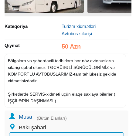
Kateqoriya
Turizm xidmətləri
Avtobus sifarişi
Qiymət
50 Azn
Bölgələrə və şəhərdaxili tədbirlərə hər növ avtonusların
sifarişi qəbul olunur. TƏCRÜBƏLİ SÜRÜCÜLƏRİMİZ və
KOMFORTLU AVTOBUSLARIMIZ-tam təhlükəsiz şəkildə
xidmətinizdədir.
Şirkətlərdə SERVİS-xidməti üçün əlaqə saxlaya bilərlər (
İŞÇİLƏRİN DAŞINMASI ).
Musa
(Bütün Elanları)
Bakı şəhəri