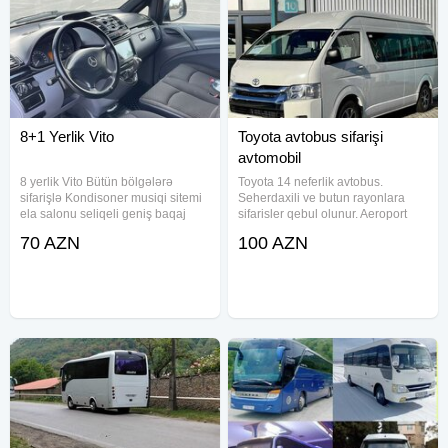
8+1 Yerlik Vito
Toyota avtobus sifarişi
avtomobil
8 yerlik Vito Bütün bölgələrə
Toyota 14 neferlik avtobus.
sifarişlə Kondisoner musiqi sitemi
Seherdaxili ve butun rayonlara
ela salonu seliqeli geniş baqaj
sifarisler qebul olunur. Aeroport
ve.s
transfer xidmetleri ve tur teskili.
70 AZN
100 AZN
Qiymet mesafeden asili deyisir.