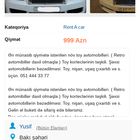
Kateqoriya
Rent A car
Qiymət
999 Azn
Ən münasib qiymətə istənilən növ toy avtomobilləri. ( Retro
avtomibillər daxil olmaqla ) Toy korteclərinin təşkili. Şəxsi
avtomobillərin bəzədilməsi: Toy, nişan, uşaq çıxartdı və s.
üçün. 051 444 33 77
Ən münasib qiymətə istənilən növ toy avtomobilləri. ( Retro
avtomibillər daxil olmaqla ) Toy korteclərinin təşkili. Şəxsi
avtomobillərin bəzədilməsi: Toy, nişan, uşaq çıxartdı və s.
Gəlin əl buketi də sifariş edə bilərsiniz.
Boş günlər məhdud olduğundan, öncədən bron etmək
mütləqdir.
Yusif
(Bütün Elanları)
Whatsapp aktivdir 24/7.
Bakı şəhəri
Sıfır əlli bir - dörd yüz qirx dord - otuz üç - yetmiş yeddi.