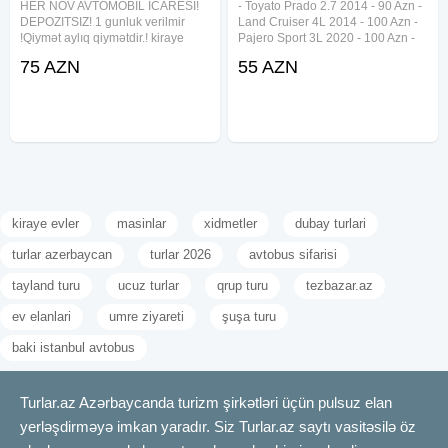
HER NOV AVTOMOBIL ICARESI!
- Toyato Prado 2.7 2014 - 90 Azn -
DEPOZITSIZ! 1 gunluk verilmir
Land Cruiser 4L 2014 - 100 Azn -
!Qiymət aylıq qiymətdir.! kiraye
Pajero Sport 3L 2020 - 100 Azn -
mashin rentacar kiraye masin
Hawal Julion 2022 - 80 Azn -
75 AZN
55 AZN
kiraye mashin mashin kirayesi
Hyundai Tucson 2L - 70 Azn -
gunluk mashin avtomobil kirayesi
BMW F10 2L 2016 - 90 Azn -
mashin kirayesi icare mashin icare
Toyato Camry 2.5L 2021 - 90 Azn -
kiraye evler
masinlar
xidmetler
dubay turlari
turlar azerbaycan
turlar 2026
avtobus sifarisi
tayland turu
ucuz turlar
qrup turu
tezbazar.az
ev elanlari
umre ziyareti
şuşa turu
baki istanbul avtobus
Turlar.az Azərbaycanda turizm şirkətləri üçün pulsuz elan
yerləşdirməyə imkan yaradır. Siz Turlar.az saytı vasitəsilə öz