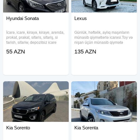
Hyundai Sonata
Lexus
İcarə, icare, kirayə, kiraye, arenda,
Günlük, həftəlik, aylıq maşınların
prokat, prakat, sifaris, sifariş, si
münasib qiymətlərlə icarəsi.Toy və
farish, sifariw, depozitsiz icare
nişan üçün münasib qiymətə
masin, depozitsiz arenda, depozit
maşınlar Yüksək səviyyədə
55 AZN
135 AZN
olmayan, depozityox, icare masin,
karteclərin təşkili Bəzədilmə
icare maşin, icare mashin, icarə
Yanacaq Sürücü biz tərəfdən
maşın,
hədiyyə ‎شركة السلام لإيجار
السيارات
Kia Sorento
Kia Sorenta