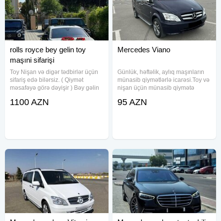
rolls royce bey gelin toy
Mercedes Viano
maşıni sifarişi
Toy Nişan və digər tədbirlər üçün
Günlük, həftəlik, aylıq maşınların
sifariş edə bilərsiz. ( Qiymət
münasib qiymətlərlə icarəsi.Toy və
məsafəyə görə dəyişir ) Bəy gəlin
nişan üçün münasib qiymətə
maşını. Toy, Nişan, Yeni Doğulan
maşınlar Yüksək səviyyədə
1100 AZN
95 AZN
Körpələrin Doğum Evindən
karteclərin təşkili Bəzədilmə
Çıxarılması, Klip, Kino çəkilişləri
Yanacaq Sürücü biz tərəfdən
üçün sifariş qəbul olunur.
hədiyyə Ünvan : Mircəlal küç 127
‎شركة