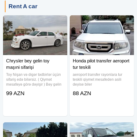
Rent A car
Chrysler bey gelin toy
Honda pilot transfer aeroport
maşıni sifarişi
tur teskili
Toy Nişan və digər tədbirlər üçün
aeroport transfer rayonlara tur
sifariş edə bilərsiz. ( Qiymət
teskili qiymet mesafeden asili
məsafəyə görə dəyişir ) Bəy gəlin
deyise biler
maşını. Toy, Nişan, Yeni Doğulan
99 AZN
88 AZN
Körpələrin Doğum Evindən
Çıxarılması, Klip, Kino çəkilişləri
üçün sifariş qəbul olunur.