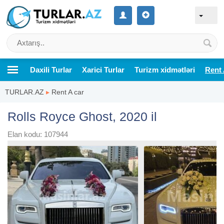
Daxili Turlar
Xarici Turlar
Turizm xidmətləri
Rent 
TURLAR.AZ
▸
Rent A car
Rolls Royce Ghost, 2020 il
Elan kodu: 107944