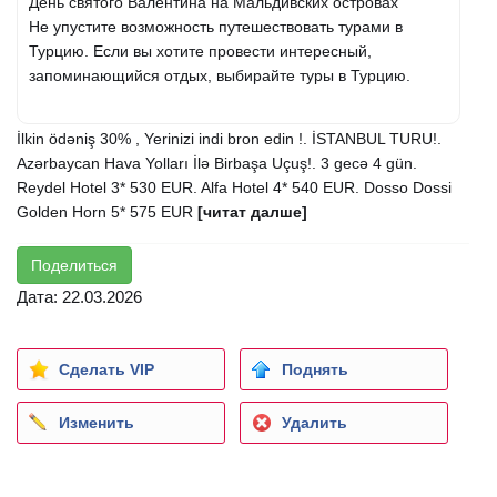
День святого Валентина на Мальдивских островах
Не упустите возможность путешествовать турами в
Турцию. Если вы хотите провести интересный,
запоминающийся отдых, выбирайте туры в Турцию.
İlkin ödəniş 30% , Yerinizi indi bron edin !. İSTANBUL TURU!.
Azərbaycan Hava Yolları İlə Birbaşa Uçuş!. 3 gecə 4 gün.
Reydel Hotel 3* 530 EUR. Alfa Hotel 4* 540 EUR. Dosso Dossi
Golden Horn 5* 575 EUR
[читат далше]
Поделиться
Дата: 22.03.2026
Сделать VIP
Поднять
Изменить
Удалить