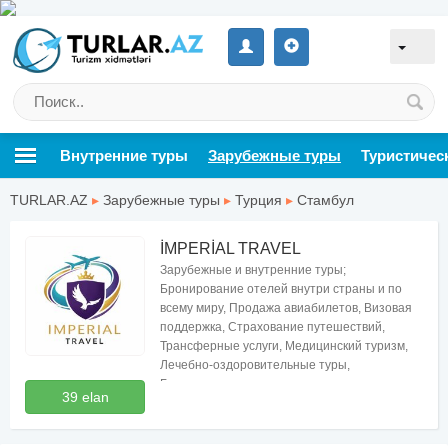
Внутренние туры
Зарубежные туры
Туристичес
TURLAR.AZ
▸
Зарубежные туры
▸
Турция
▸
Стамбул
İMPERİAL TRAVEL
Зарубежные и внутренние туры;
Бронирование отелей внутри страны и по
всему миру, Продажа авиабилетов, Визовая
поддержка, Страхование путешествий,
Трансферные услуги, Медицинский туризм,
Лечебно-оздоровительные туры,
Бесплатные консультации по туризму
39 elan