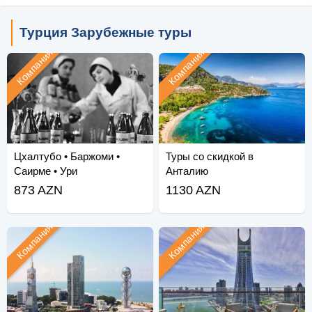
Турция Зарубежные туры
Компания
Компания
Цхалтубо • Баржоми •
Туры со скидкой в
Саирме • Ури
Анталию
873 AZN
1130 AZN
Компания
Компания