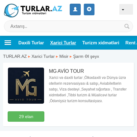
Daxili Turlar
Xarici Turlar
Turizm xidmətləri
Rent 
TURLAR.AZ
▸
Xarici Turlar
▸
Misir
▸
Şarm Əl şeyx
MG AVİO TOUR
Xarici və daxili turlar ;Ölkədaxili və Dünya üzrə
otellərin rezervasiyası & satışı, Aviabiletlərin
satışı, Viza dəstəyi ,Səyahət sığortası , Transfer
xidmtətləri ,Tibbi turizm & Müalicəvi turlar
,Ödənişsiz turizm konsultasiyası.
29 elan