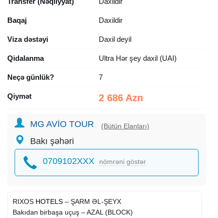
Transfer (Nəqliyyat)
Daxildir
Baqaj
Daxildir
Viza dəstəyi
Daxil deyil
Qidalanma
Ultra Hər şey daxil (UAI)
Neçə günlük?
7
Qiymət
2 686 Azn
MG AVİO TOUR
(Bütün Elanları)
Bakı şəhəri
0709102XXX
nömrəni göstər
RIXOS
HOTELS
– ŞARM ƏL-ŞEYX
Bakıdan birbaşa uçuş – AZAL (BLOCK)