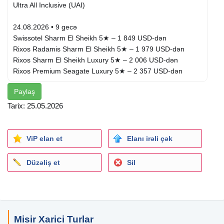
Ultra All Inclusive (UAI)
24.08.2026 • 9 gecə
Swissotel Sharm El Sheikh 5★ – 1 849 USD-dən
Rixos Radamis Sharm El Sheikh 5★ – 1 979 USD-dən
Rixos Sharm El Sheikh Luxury 5★ – 2 006 USD-dən
Rixos Premium Seagate Luxury 5★ – 2 357 USD-dən
Paylaş
29.08.2026 • 7 gecə
Swissotel Sharm El Sheikh 5★ – 1 580 USD-dən
Tarix: 25.05.2026
Rixos Radamis Sharm El Sheikh 5★ – 1 712 USD-dən
Rixos Sharm El Sheikh Luxury 5★ (18+) – 1 756 USD-dən
Rixos Premium Seagate Luxury 5★ – 1 954 USD-dən
ViP elan et
Elanı irəli çək
31.08.2026 • 7 gecə
Düzəliş et
Sil
Swissotel Sharm El Sheikh 5★ – 1 558 USD-dən
Rixos Radamis Sharm El Sheikh 5★ – 1 700 USD-dən
Rixos Sharm El Sheikh Luxury 5★ – 1 828 USD-dən / nəfər
Rixos Premium Seagate Luxury 5★ – 1 928 USD-dən /
nəfər
Misir Xarici Turlar