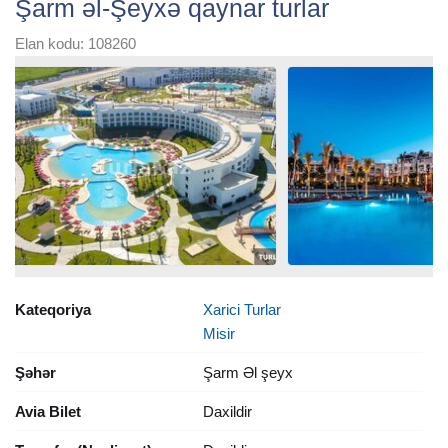
Şarm əl-Şeyxə qaynar turlar
Elan kodu: 108260
Kateqoriya
Xarici Turlar
Misir
Şəhər
Şarm Əl şeyx
Avia Bilet
Daxildir