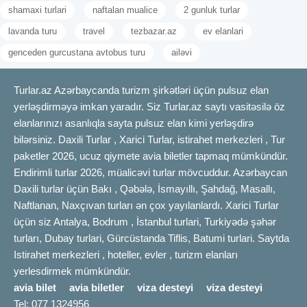
shamaxi turlari
naftalan mualice
2 gunluk turlar
lavanda turu
travel
tezbazar.az
ev elanlari
genceden gurcustana avtobus turu
ailəvi
Turlar.az Azərbaycanda turizm şirkətləri üçün pulsuz elan
yerləşdirməyə imkan yaradır. Siz Turlar.az saytı vasitəsilə öz
elanlarınızı asanlıqla sayta pulsuz elan kimi yerləşdirə
bilərsiniz. Daxili Turlar , Xarici Turlar, istirahet merkezleri , Tur
paketler 2026, ucuz qiymete avia biletler tapmaq mümkündür.
Endirimli turlar 2026, müalicəvi turlar mövcuddur. Azərbaycan
Daxili turlar üçün Bakı , Qəbələ, İsmayıllı, Şahdağ, Masallı,
Naftlanan, Naxçıvan turları ən çox yayılanlardı. Xarici Turlar
üçün siz Antalya, Bodrum , İstanbul turlari, Turkiyədə şəhər
turları, Dubay turlari, Gürcüstanda Tiflis, Batumi turlari. Saytda
Istirahet merkezleri , hoteller, evler , turizm elanları
yerlesdirmek mümkündür.
avia bilet
avia biletler
viza desteyi
viza desteyi
Tel: 077 1324956