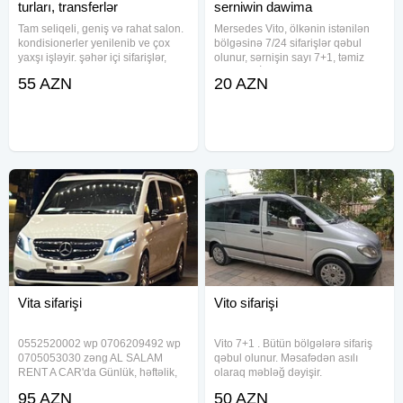
turları, transferlər
serniwin dawima
Tam seliqeli, geniş və rahat salon.
Mersedes Vito, ölkənin istənilən
kondisionerler yenilenib ve çox
bölgəsinə 7/24 sifarişlər qəbul
yaxşı işləyir. şəhər içi sifarişlər,
olunur, sərnişin sayı 7+1, təmiz
Bakı ilə digər rayonlara sifarişlər,
səliqəli VİP salon, WIFI, android
55 AZN
20 AZN
transfer sifarişləri qəbul olunur.
manitor, geniş salon, geniş baqaj,
transferlerin ve şeherden rayona
təcrübəli və rus dilini mükəmməl
bilən sürücü.
Vita sifarişi
Vito sifarişi
0552520002 wp 0706209492 wp
Vito 7+1 . Bütün bölgələrə sifariş
0705053030 zəng AL SALAM
qəbul olunur. Məsafədən asılı
RENT A CAR'da Günlük, həftəlik,
olaraq məbləğ dəyişir.
aylıq maşınların münasib
95 AZN
50 AZN
qiymətlərlə icarəsi.Toy və nişan