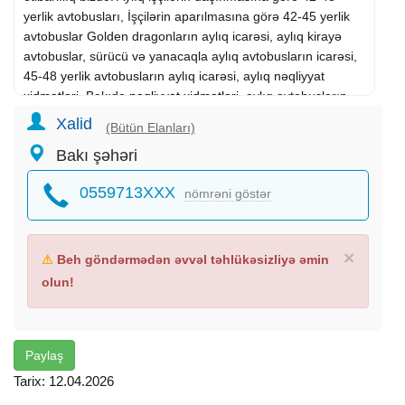
yerlik avtobusları, İşçilərin aparılmasına görə 42-45 yerlik
avtobuslar Golden dragonların aylıq icarəsi, aylıq kirayə
avtobuslar, sürücü və yanacaqla aylıq avtobusların icarəsi,
45-48 yerlik avtobusların aylıq icarəsi, aylıq nəqliyyat
xidmətləri
. Bakıda
nəqliyyat xidmətləri
, aylıq avtobusların
icarəsi, 48 yerlik illik avtobusların kirayəsi, 42 nəfərlik illik
Xalid
(Bütün Elanları)
avtobusların kirayəsi, 40-45 nəfərlik aylıq avtobusların
Bakı şəhəri
sürücü və yanacaqla kirayəsi, kirayə aylıq avtobuslar. ,
эаказы на автобус 38-42 Автобусы для 38-42 человек
0559713XXX
nömrəni göstər
Аренда ежемесячных автобусов, ежемесячная аренда
транспорта 28-местный автобус, автобусы на 25
человек, ежемесячная аренда автобусов Заказ на 15
мест, 16 автобусных остановок, заказ автобуса до
×
⚠
Beh göndərmədən əvvəl təhlükəsizliyə əmin
Габалы, заказ 20-way Bus Shahdağa, заказ автобуса
olun!
Shahdağa на 20 человек, заказ на автобус,
транспортные услуги, транспортные услуги, любые
автобусные автобусы
Paylaş
Tarix: 12.04.2026