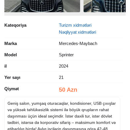
Kateqoriya
Turizm xidmətləri
Nəqliyyat xidmətləri
Marka
Mercedes-Maybach
Model
Sprinter
il
2024
Yer sayı
21
Qiymət
50 Azn
Geniş salon, yumşaq oturacaqlar, kondisioner, USB çıxışlar
və yüksək təhlükəsizlik sistemi ilə böyük qrupların rahat
daşınması üçün ideal seçimdir. İstər daxili tur, istər dövlət
tədbiri, istərsə də korporativ sifariş – maksimum komfort və
etibarlılıq bizdə! Aylıq işçilərin daşınmasına görə 42-48