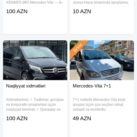
XİDMƏTLƏRİ Mercedes Vito — 6–
olunur.Hava limaninda qarşilama,
8 Yerlik Mercedes Sprinter — 12–
şeher daxli gezinti, rayonlara səfər
100 AZN
10 AZN
22 Yerlik Isuzu Novo / Turkuaz —
ve mawin serviz xidmeti
27–30 Yerlik Hyundai County —
movcuddur. Maşın komfortlu
28–31 Yerlik Turizm Avtobusları —
maşındı. Qiymət məsafəyə görə
dəyişir.
Şirkət
Nəqliyyat xidmətləri
Mercedes-Vita 7+1
Xidmətlərimiz ✓ Tədbirlər, görüşlər
7+1 nəfərlik Mersedes Vita kiçik
və korporativ proqramlar üçün
qruplar üçün çox seçilən rahat,
nəqliyyat təminatı ✓ Qonaqlar və
səliqəli və komfortlu
əməkdaşlar üçün transfer
nəqliyyatdır.Salon geniş, təmiz və
100 AZN
49 AZN
xidmətləri✓ Şəhərdaxili və
komfortludur.Kondisaner güclü
şəhərlərarası sərnişin daşımaları
işləyir.Avtomobil tam saz
✓ Sifarişlə xüsusi marşrutların
vəziyyətindədir.Və istənilən
sahədə