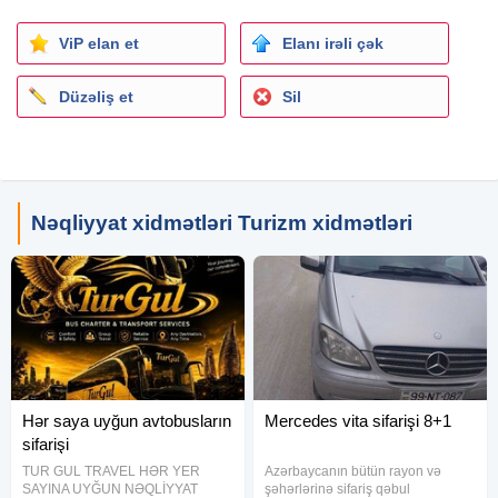
ViP elan et
Elanı irəli çək
Düzəliş et
Sil
Nəqliyyat xidmətləri Turizm xidmətləri
Hər saya uyğun avtobusların
Mercedes vita sifarişi 8+1
sifarişi
TUR GUL TRAVEL HƏR YER
Azərbaycanın bütün rayon və
SAYINA UYĞUN NƏQLİYYAT
şəhərlərinə sifariş qəbul