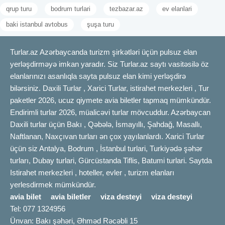
qrup turu
bodrum turlari
tezbazar.az
ev elanlari
baki istanbul avtobus
şuşa turu
Turlar.az Azərbaycanda turizm şirkətləri üçün pulsuz elan
yerləşdirməyə imkan yaradır. Siz Turlar.az saytı vasitəsilə öz
elanlarınızı asanlıqla sayta pulsuz elan kimi yerləşdirə
bilərsiniz. Daxili Turlar , Xarici Turlar, istirahet merkezleri , Tur
paketler 2026, ucuz qiymete avia biletler tapmaq mümkündür.
Endirimli turlar 2026, müalicəvi turlar mövcuddur. Azərbaycan
Daxili turlar üçün Bakı , Qəbələ, İsmayıllı, Şahdağ, Masallı,
Naftlanan, Naxçıvan turları ən çox yayılanlardı. Xarici Turlar
üçün siz Antalya, Bodrum , İstanbul turlari, Turkiyədə şəhər
turları, Dubay turlari, Gürcüstanda Tiflis, Batumi turlari. Saytda
Istirahet merkezleri , hoteller, evler , turizm elanları
yerlesdirmek mümkündür.
avia bilet
avia biletler
viza desteyi
viza desteyi
Tel: 077 1324956
Ünvan: Bakı şəhəri, Əhməd Rəcəbli 15