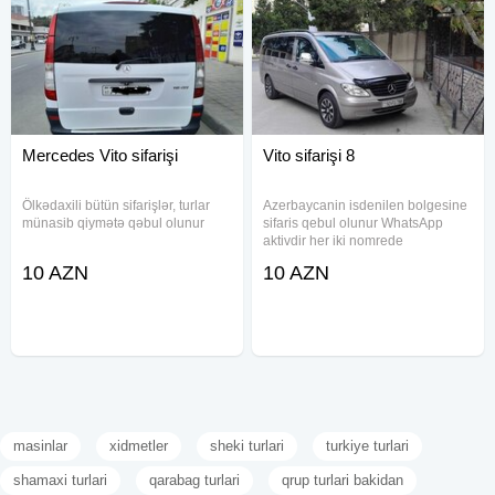
Mercedes Vito sifarişi
Vito sifarişi 8
Ölkədaxili bütün sifarişlər, turlar
Azerbaycanin isdenilen bolgesine
münasib qiymətə qəbul olunur
sifaris qebul olunur WhatsApp
aktivdir her iki nomrede
10 AZN
10 AZN
masinlar
xidmetler
sheki turlari
turkiye turlari
shamaxi turlari
qarabag turlari
qrup turlari bakidan