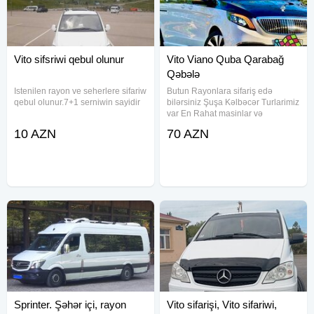
Vito sifsriwi qebul olunur
Vito Viano Quba Qarabağ
Qəbələ
Istenilen rayon ve seherlere sifariw
Butun Rayonlara sifariş edə
qebul olunur.7+1 serniwin sayidir
bilərsiniz Şuşa Kəlbəcər Turlarimiz
var En Rahat masinlar və
Təhlukəsiz Suruculərimiz var
10 AZN
70 AZN
Seyahətdən zövq almaq isteyen
bizi secsin
Sprinter. Şəhər içi, rayon
Vito sifarişi, Vito sifariwi,