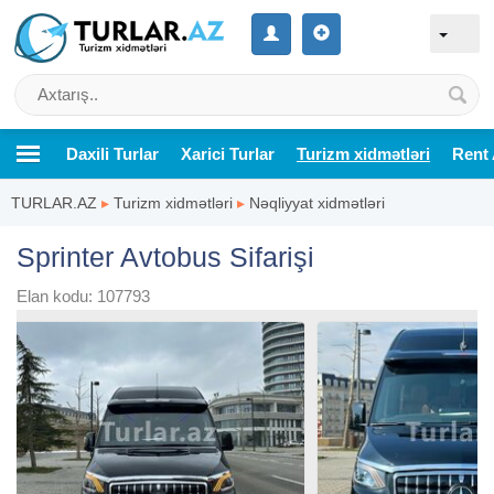
Daxili Turlar
Xarici Turlar
Turizm xidmətləri
Rent 
TURLAR.AZ
▸
Turizm xidmətləri
▸
Nəqliyyat xidmətləri
Sprinter Avtobus Sifarişi
Elan kodu: 107793