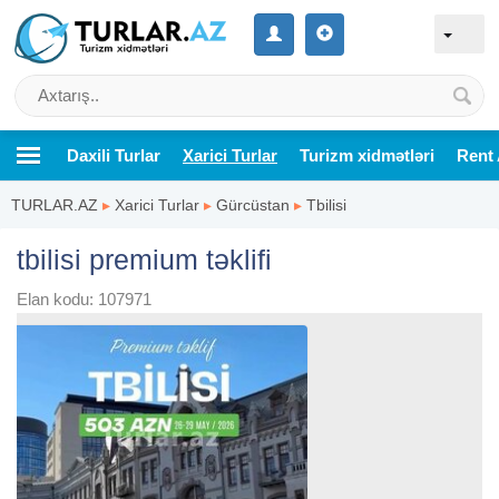
Daxili Turlar
Xarici Turlar
Turizm xidmətləri
Rent 
TURLAR.AZ
▸
Xarici Turlar
▸
Gürcüstan
▸
Tbilisi
tbilisi premium təklifi
Elan kodu: 107971