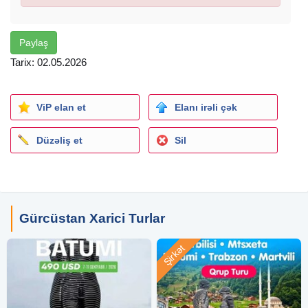
Paylaş
Tarix: 02.05.2026
ViP elan et
Elanı irəli çək
Düzəliş et
Sil
Gürcüstan Xarici Turlar
Şirkət