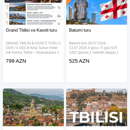
Grand Tbilisi və Kaxeti turu
Batumi turu
GRAND TBILISI & KAXETİ TURU 5
Batumi turu 09.07.2026 -
GÜN / 4 GECƏ King Tamar Hotel
13.07.2026 4 gecə / 5 gün 525
4★ Köhnə Tbilisi – Abanotubani 2
USD Qiymət 2 nəfərlik otaqda 1
nəfərlik yerləşmə: 470 USD / nəfər
nəfər üçün nəzərdə tutulmuşdur
799 AZN
525 AZN
Tək nəfərlik yerləşmə: 540 USD
Qiymətə daxildir Oteldə gecələmə
QİYMƏTƏ DAXİLDİR Hava
Səhər yeməyi Otel daxili xidmətlər
limanında
Aviabilet 10 kq əl yükü Səyahət