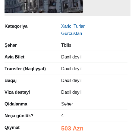
Kateqoriya
Xarici Turlar
Gürcüstan
Şəhər
Tbilisi
Avia Bilet
Daxil deyil
Transfer (Nəqliyyat)
Daxil deyil
Baqaj
Daxil deyil
Viza dəstəyi
Daxil deyil
Qidalanma
Səhər
Neçə günlük?
4
Qiymət
503 Azn