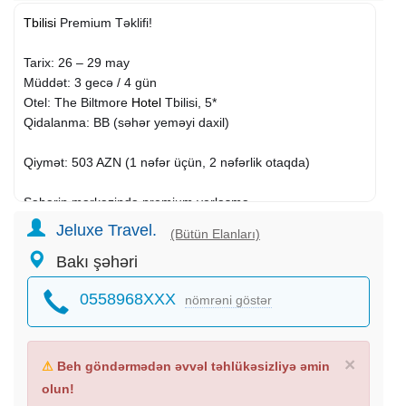
Tbilisi
Premium Təklifi!
Tarix: 26 – 29 may
Müddət: 3 gecə / 4 gün
Otel: The Biltmore
Hotel
Tbilisi, 5*
Qidalanma: BB (səhər yeməyi daxil)
Qiymət: 503 AZN (1 nəfər üçün, 2 nəfərlik otaqda)
Şəhərin mərkəzində premium yerləşmə
5* komfort və yüksək xidmət səviyyəsi
Jeluxe Travel.
(Bütün Elanları)
Qısa müddətli lüks istirahət üçün ideal seçim
Bakı şəhəri
Qeyd: Qiymətlər dinamikdir və rezervasiya anına görə
0558968XXX
nömrəni göstər
dəyişə bilər.
Ətraflı məlumat və rezervasiya üçün bizimlə əlaqə saxlayın!
×
⚠
Beh göndərmədən əvvəl təhlükəsizliyə əmin
olun!