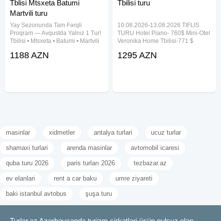
Tblisi Mtsxeta Batumi
Tbilisi turu
Martvili turu
Yay Sezonunda Tam Fərqli
10.08.2026-13.08.2026 TIFLIS
Proqram — Avqustda Yalnız 1 Tur!
TURU Hotel Piano- 760$ Mini-Otel
Tbilisi • Mtsxeta • Batumi • Martvili
Veronika Home Tbilisi-771 $
Trabzon • Rize • Ayder Qədim
Boutique hotel Elle Boutique
1188 AZN
1295 AZN
şəhərlər, Qaradəniz sahili, yaşıl
Hotel-780 $ Boutique hotel Terra
yaylalar və möhtəşəm təbiət –
Bridge-800 $ Qiymətə daxildir:
hamısı bir turda! 24-29
Gediş dönüş aviabiletlər
masinlar
xidmetler
antalya turlari
ucuz turlar
shamaxi turlari
arenda masinlar
avtomobil icaresi
quba turu 2026
paris turları 2026
tezbazar.az
ev elanlari
rent a car baku
umre ziyareti
baki istanbul avtobus
şuşa turu
Turlar.az Azərbaycanda turizm şirkətləri üçün pulsuz elan