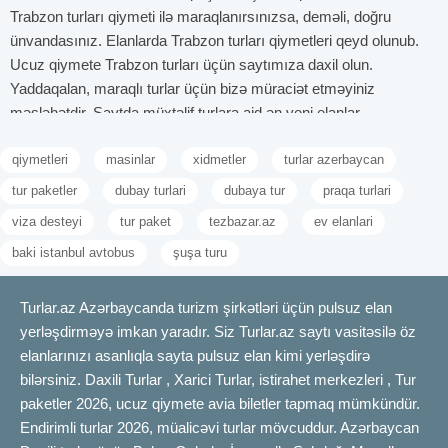
Trabzon turları qiymeti ilə maraqlanırsınızsa, deməli, doğru
ünvandasınız. Elanlarda Trabzon turları qiymetleri qeyd olunub.
Ucuz qiymete Trabzon turları üçün saytımıza daxil olun.
Yaddaqalan, maraqlı turlar üçün bizə müraciət etməyiniz
məsləhətdir. Saytda müxtəlif turlara aid ən yeni elanlar
mövcuddur. Elanlarda bütün lazımi məlumatlar qeyd olunub. Hər
qiymetleri
masinlar
xidmetler
turlar azerbaycan
hansı bir sualınız olarsa, elanlardakı əlaqə nömrəsini yığmaqla
sualınıza cavab ala bilərsiniz. Ən ucuz qiymətli elanları axtar tap
tur paketler
dubay turlari
dubaya tur
praqa turlari
az pul xərcləmiş ol.
viza desteyi
tur paket
tezbazar.az
ev elanlari
Trabzon turları ilə bağlı axtarışda olanlar başqa saytlarda vaxt
baki istanbul avtobus
şuşa turu
itirməsinlər. Çünki bu mövzuda olan ən sərfəli elanlar məhz bizim
saytdadır. Saytımızda Trabzon turlarına aid elanlar da gündəlik
yenilənir. Bu isə o deməkdir ki, ən yeni elanları məhz bizim saytda
Turlar.az Azərbaycanda turizm şirkətləri üçün pulsuz elan
tapa biləcəksiniz.
yerləşdirməyə imkan yaradır. Siz Turlar.az saytı vasitəsilə öz
Trabzon turu, baki trabzon, trabzon turlari, batumi trabzon turlari,
elanlarınızı asanlıqla sayta pulsuz elan kimi yerləşdirə
trabzon rize, trabzon kapadokya turu, batumi trabzon, trabzon
bilərsiniz. Daxili Turlar , Xarici Turlar, istirahet merkezleri , Tur
uzungol turu, trabzon batumi, trabzon rize ve batumi turu elanları
paketler 2026, ucuz qiymete avia biletler tapmaq mümkündür.
üçün TURLAR.AZ saytına daxil olun!
Endirimli turlar 2026, müalicəvi turlar mövcuddur. Azərbaycan