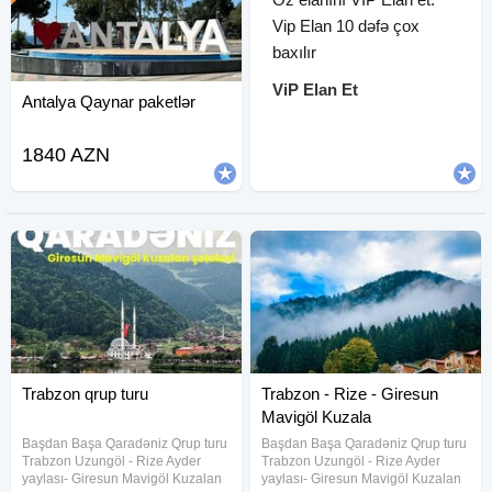
Vip Elan 10 dəfə çox
baxılır
ViP Elan Et
Antalya Qaynar paketlər
1840 AZN
Trabzon qrup turu
Trabzon - Rize - Giresun
Mavigöl Kuzala
Başdan Başa Qaradəniz Qrup turu
Başdan Başa Qaradəniz Qrup turu
Trabzon Uzungöl - Rize Ayder
Trabzon Uzungöl - Rize Ayder
yaylası- Giresun Mavigöl Kuzalan
yaylası- Giresun Mavigöl Kuzalan