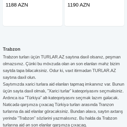
Şəlaləsi 4 gecə Trabzon Mərkəz
Şəlaləsi 4 gecə Trabzon Mərkəz
1188 AZN
1190 AZN
Turun müddəti - (5 gün-4gecə)
Turun müddəti - (5 gün-4gecə)
Tarix 25 - 29 iyun 27-31 iyul 05- 09
Tarix 05 - 09 İyul 05- 09 Avqust
Avqust
Qiymət İlk 10
Trabzon
Trabzon turları üçün TURLAR.AZ saytına daxil olsanız, peşman
olmazsınız. Çünki bu mövzuda olan ən son elanları məhz bizim
saytda tapa biləcəksiniz. Odur ki, vaxt itirmədən TURLAR.AZ
saytına daxil olun.
Saytımızda xarici turlara aid elanları tapmaq imkanınız var. Bunun
üçün sayta daxil olmalı, "Xarici turlar" kateqoriyasını seçməlisiniz.
Ardınca isə "Türkiyə" alt-kateqoriyasını seçmək lazım gələcək.
Nəticədə qarşınıza çıxacaq Türkiyə turları arasında Tranzon
turlarına da aid elanlar görəcəksiniz. Bundan əlavə, saytın axtarış
yerində "Trabzon" sözlərini yazmalısınız. Bu halda da Trabzon
turlarına aid ən son elanlar qarşınıza çıxacaq.