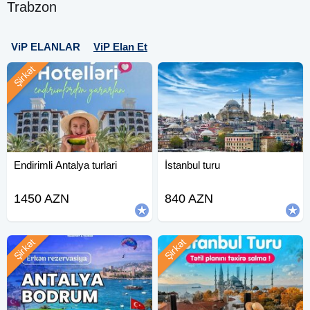
Trabzon
ViP ELANLAR
ViP Elan Et
Şirkət
Endirimli Antalya turlari
İstanbul turu
1450 AZN
840 AZN
Şirkət
Şirkət