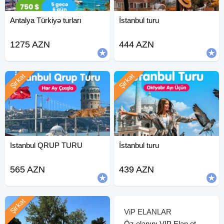
Antalya Türkiyə turları
İstanbul turu
1275 AZN
444 AZN
Şirkət
Şirkət
Istanbul QRUP TURU
İstanbul turu
565 AZN
439 AZN
Şirkət
ViP ELANLAR
Öz elanını VIP Elan et.