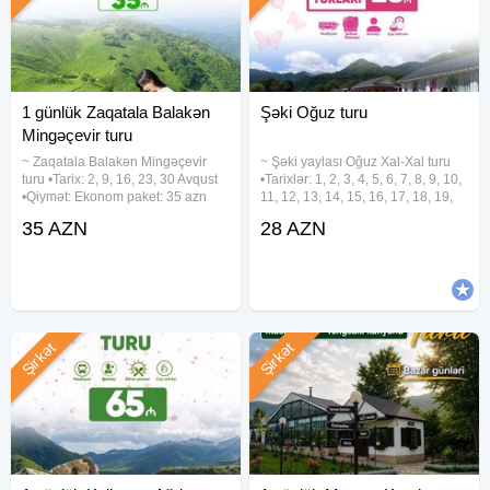
1 günlük Zaqatala Balakən
Şəki Oğuz turu
Mingəçevir turu
~ Zaqatala Balakən Mingəçevir
~ Şəki yaylası Oğuz Xal-Xal turu
turu •Tarix: 2, 9, 16, 23, 30 Avqust
•Tarixlər: 1, 2, 3, 4, 5, 6, 7, 8, 9, 10,
•Qiymət: Ekonom paket: 35 azn
11, 12, 13, 14, 15, 16, 17, 18, 19,
Standart paket: 40 azn ✓Qiymətə
20, 21, 22, 23, 24, 25, 26, 27, 28,
35 AZN
28 AZN
daxildir: • Nəqliyyat xidməti • Səhər
29, 30, 31 Avqust •Qiymət: •
yeməyi(st paketdə) • Çay süfrəsi •
Ekonom paket: 28 azn • Standart
Ekskursiyalar •
paket:
Şirkət
Şirkət