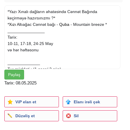
*Yazı Xınalı dağların əhatəsində Cənnət Bağında
keçirməyə hazırsınızmı ?*
*
Xızı
Altıağac Cənnət bağı -
Quba
- Mountain breeze *
________________
Tarix:
10-11, 17-18, 24-25 May
və hər həftəsonu
______________
Tur müddəti : (1 gecə/ 2 gün)
Paylaş
Turun Qiyməti:
• KOTEC -99 AZN
Tarix: 08.05.2025
• STANDART OTAQ -109 azn
• DELUXE OTAQLAR -129 azn
--
ViP elan et
Elanı irəli çək
Qiymətə daxildir
Vip Nəqliyyat
Düzəliş et
Sil
Təcrübəli Tur rəhbəri
Qidalanma: