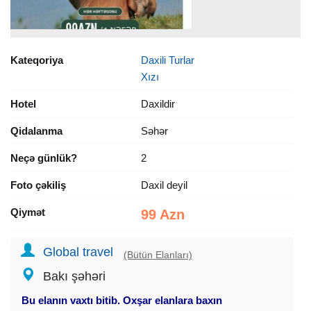
Kateqoriya
Daxili Turlar
Xızı
Hotel
Daxildir
Qidalanma
Səhər
Neçə günlük?
2
Foto çəkiliş
Daxil deyil
Qiymət
99 Azn
Global travel
(Bütün Elanları)
Bakı şəhəri
Bu elanın vaxtı bitib. Oxşar elanlara baxın