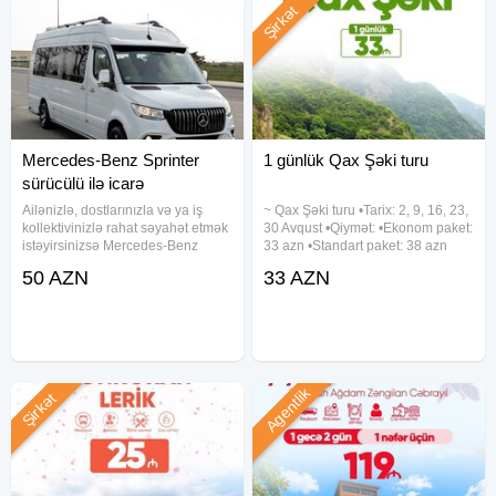
✓2 Nəfərlik otaqda tək qalmaq isdəyən şəxslər əlavə 40 ₼
Şirkət
ödəniş etməklə.
*Diqqət*
✓ Tura 3 gün və ya az müddət qaldıqda ləğv etdiyiniz
təqdirdə ödəniş geri qaytarılmır
✓ Tur müddətində spirtli içki istifadə etmək qəti qadağandır.
Mercedes-Benz Sprinter
1 günlük Qax Şəki turu
✓ Hava şəraitini nəzərə alaraq dəyişək geyim və ayaqqabı
sürücülü ilə icarə
götürməyiniz tövsiyə olunur.
Ailənizlə, dostlarınızla və ya iş
~ Qax Şəki turu •Tarix: 2, 9, 16, 23,
_______________
kollektivinizlə rahat səyahət etmək
30 Avqust •Qiymət: •Ekonom paket:
istəyirsinizsə Mercedes-Benz
33 azn •Standart paket: 38 azn
Sprinter avtomobilimizi peşəkar
✓Qiymətə daxildir: •Nəqliyyat
50 AZN
33 AZN
sürücü ilə xidmətinizə təqdim
xidməti •Ekskursiyalar •Çay süfrəsi
edirik. Rahat və geniş salon
•Tur rəhbəri •Yolboyu əyləncəli
Sürücü ilə təhlükəsiz və
oyunlar və
Agentlik
Şirkət