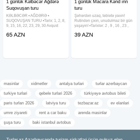
1 günlük Kəlbəcər Ağdərə
1 günlük Macara Kənd ınn
Suqovuşan turu
turu
KƏLBƏCƏR • AĞDƏRƏ •
Şəhərdən uzaq, təbiətə yaxın!
SUQOVUŞAN TURU •Tarix: 1, 2, 8,
Rutindən çıxın, unudulmaz bir gün
9, 15, 16, 22, 23, 29, 30 Avqust
yaşayın! •Tarixlər: 2 , 9 , 16 , 23 ,
•Qiymət: - Ekonom paket: 65
30 Avqust •Qiymət: 39 azn ✓Tur
65 AZN
39 AZN
azn(səhər yeməksiz) - Standart
proqramı: • Kand Inn - kənd
paket: 70 azn(səhər yeməyi ilə)
məhsullarından hazırlanmış
✓Qiymətə daxildir: • Komfortlu
orqanik səhər yeməyi və kənd
nəqliyyat •
masinlar
xidmetler
antalya turlari
turlar azerbaycan
turkiye turlari
qebele turlari 2026
türkiyəyə avtobus bileti
paris turları 2026
latviya turu
tezbazar.az
ev elanlari
umre ziyareti
rent a car baku
arenda masinlar
şuşa turu
baki istanbul avtobus
Turlar.az Azərbaycanda turizm şirkətləri üçün pulsuz elan