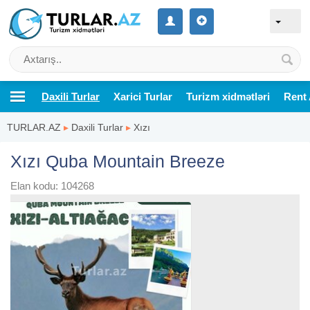
Daxili Turlar
Xarici Turlar
Turizm xidmətləri
Rent 
TURLAR.AZ
▸
Daxili Turlar
▸
Xızı
Xızı Quba Mountain Breeze
Elan kodu: 104268