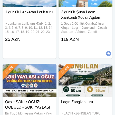
1 günlük Lənkəran Lerik turu
2 günlük Şuşa Laçın
Xankəndi Xocalı Ağdam
Zəngilan
~ Lənkəran Lerik turu •Tarix: 1, 2,
1 Gecə 2 Günlük Qarabağ turu
3, 4, 5, 6, 7, 8, 9, 10, 11, 12, 13, 14,
•Şuşa - Laçın - Xankəndi - Xocalı -
15, 16, 17, 18, 19, 20, 21, 22, 23,
Əsgəran - Ağdam - Zəngilan -
24, 25, 26, 27, 28, 29, 30, 31
Cəbrayıl turu - Tarix: 18-19, 22-23,
25 AZN
119 AZN
Avqust •Qiymət: •Ekonom Paket:
25-26, 29-30 İyul Növbəti ay: 1-2,
25 azn •Standart Paket: 29 azn
8-9, 12-13, 15-16, 19-20, 22-23
✓Qiymətə
Şirkət
Şirkət
Qax • ŞƏKİ • OĞUZ•
Laçın Zəngilan turu
QƏBƏLƏ • ŞƏKİ YAYLASI
Bir Tur, 5 Möhtəşəm Məkan - Yayın
~ LAÇIN • ZƏNGİLAN TURU