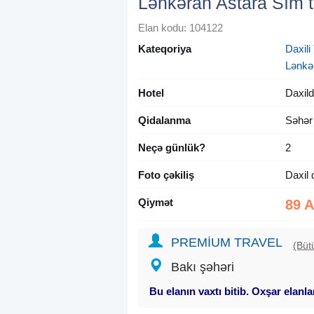
Lənkəran Astara Sım t
Elan kodu: 104122
Kateqoriya
Daxili 
Lənkə
Hotel
Daxild
Qidalanma
Səhər
Neçə günlük?
2
Foto çəkiliş
Daxil 
Qiymət
89 
PREMİUM TRAVEL
(Büt
Bakı şəhəri
Bu elanın vaxtı bitib. Oxşar elanl