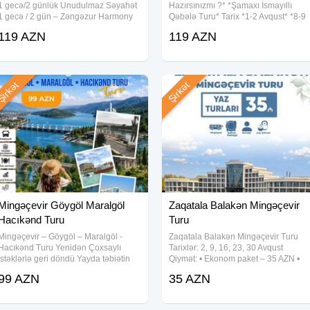
1 gecə/2 günlük Unudulmaz Səyahət
Hazırsınızmı ?* *Şamaxı İsmayıllı
1 gecə / 2 gün – Zəngəzur Harmony
Qəbələ Turu* Tarix *1-2 Avqust* *8-9
Welness Resort Hotellə 119 AZN (2
Avqust* *15-16 Avqust* * 22-23
119 AZN
119 AZN
dəfə qidalanma ilə) TARİXLƏR: 25-26
Avqust* * 29-30 Avqust* Müddət: 1
İyul 1-2, 8-9, 15-16, 22-23, 29-30
Gecə 2 Gün Turun Qiyməti 119 AZN *
irkət
Şirkət
Mingəçevir Göygöl Maralgöl
Zaqatala Balakən Mingəçevir
Hacıkənd Turu
Turu
Mingəçevir – Göygöl – Maralgöl -
Zaqatala Balakən Mingəçevir Turu
Hacıkənd Turu Yenidən Çoxsaylı
Tarixlər: 2, 9, 16, 23, 30 Avqust
istəklərlə geri döndü Yayda təbiətin
Qiymət: • Ekonom paket – 35 AZN •
qəlbinə səyahətə çıxmağa nə
Standart paket – 40 AZN(səhər
99 AZN
35 AZN
deyirsiniz? Sadəcə 99 AZN – 2
yeməyi daxil) Qiymətə daxildir: •
günlük, 1 gecəlik unudulmaz təcrübə!
Komfortlu nəqliyyat • Ekskursiyalar •
Tarixlər: