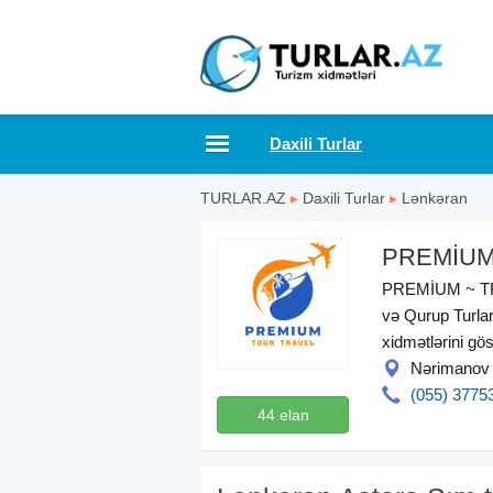
Daxili Turlar
TURLAR.AZ
▸
Daxili Turlar
▸
Lənkəran
PREMİUM
PREMİUM ~ TRA
və Qurup Turlari
xidmətlərini gös
Nərimanov
(055) 3775
44 elan