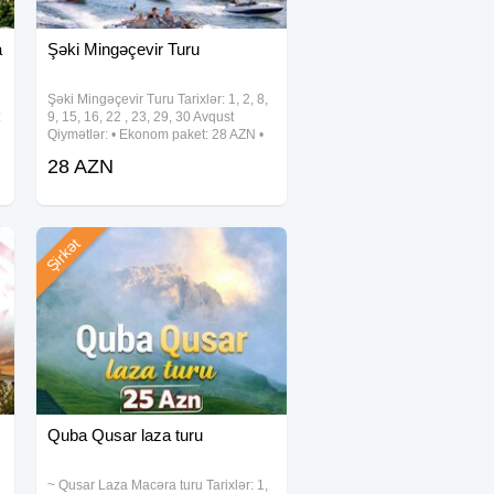
a
Şəki Mingəçevir Turu
u
Şəki Mingəçevir Turu Tarixlər: 1, 2, 8,
:
9, 15, 16, 22 , 23, 29, 30 Avqust
Qiymətlər: • Ekonom paket: 28 AZN •
Standart paket: 32 AZN(səhər yeməyi
28 AZN
t
daxil) Qiymətə daxildir: • Komfortlu
nəqliyyat • Maraqlı
Şirkət
Quba Qusar laza turu
~ Qusar Laza Macəra turu Tarixlər: 1,