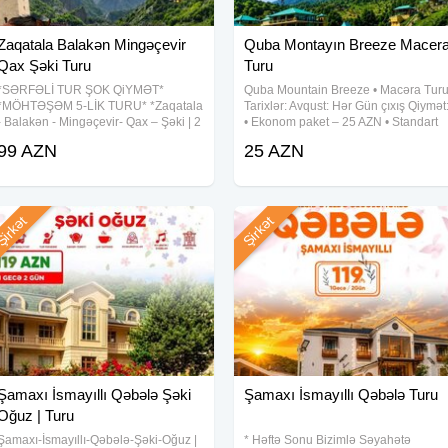
Zaqatala Balakən Mingəçevir
Quba Montayın Breeze Macer
Qax Şəki Turu
Turu
*SƏRFƏLİ TUR ŞOK QiYMƏT*
Quba Mountain Breeze • Macəra Tur
*MÖHTƏŞƏM 5-LİK TURU* *Zaqatala
Tarixlər: Avqust: Hər Gün çıxış Qiymət
- Balakən - Mingəçevir- Qax – Şəki | 2
• Ekonom paket – 25 AZN • Standart
Günlük Daxili Tur* 1 gecə / 2 gün –
paket – 29 AZN(səhər yeməyi daxil)
99 AZN
25 AZN
Cəmi 99 AZN *TARİXLƏR: (1-2 / 5-6 /
Qiymətə daxildir: • Komfortlu nəqliyya
8-9 / 12-13 / 15-16 / 19-20 / 22-23 /
• Ekskursiyalar •
26-27
irkət
Şirkət
Şamaxı İsmayıllı Qəbələ Şəki
Şamaxı İsmayıllı Qəbələ Turu
Oğuz | Turu
Şamaxı-İsmayıllı-Qəbələ-Şəki-Oğuz |
* Həftə Sonu Bizimlə Səyahətə