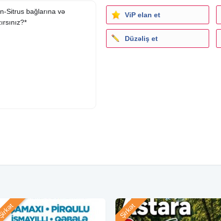
-Sitrus bağlarına və
ViP elan et
ırsınız?*
Düzəliş et
ləmə:
irkət
Şirkət