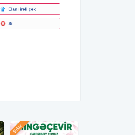
Elanı irəli çək
Sil
Şirkət