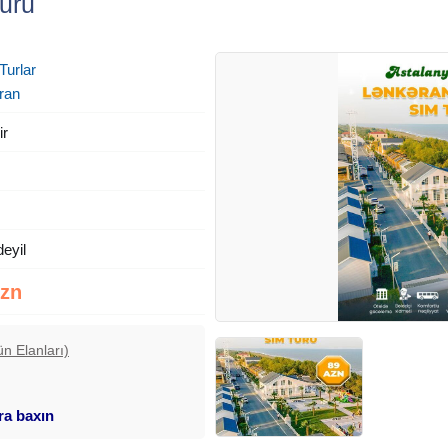
uru
Turlar
ran
ir
deyil
Azn
ün Elanları)
ara baxın