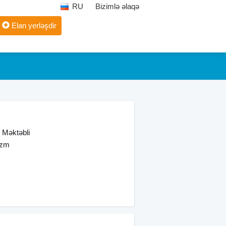
RU
Bizimlə əlaqə
Elan yerləşdir
 Məktəbli
rizm