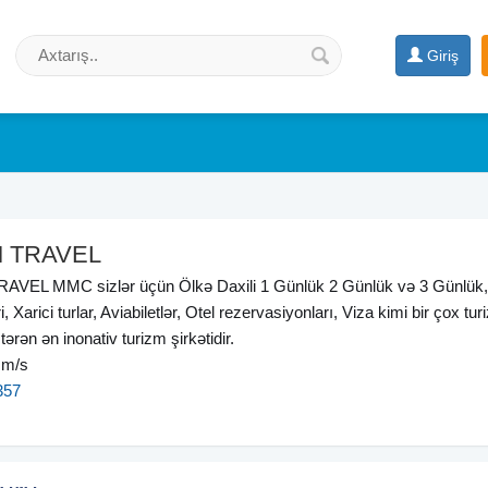
Giriş
 TRAVEL
VEL MMC sizlər üçün Ölkə Daxili 1 Günlük 2 Günlük və 3 Günlük,
, Xarici turlar, Aviabiletlər, Otel rezervasiyonları, Viza kimi bir çox tu
tərən ən inonativ turizm şirkətidir.
 m/s
357