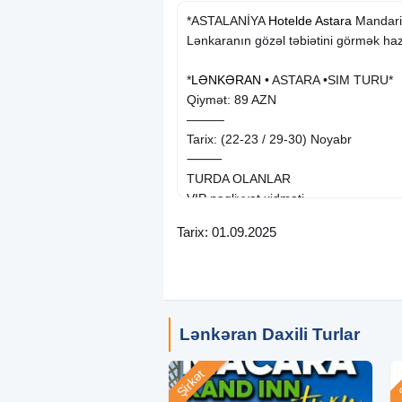
*ASTALANİYA
Hotelde
Astara
Mandarin
Lənkaranın gözəl təbiətini görmək haz
*
LƏNKƏRAN
• ASTARA •SIM TURU*
Qiymət: 89 AZN
———
Tarix: (22-23 / 29-30) Noyabr
⸻
TURDA OLANLAR
VIP nəqliyyat xidməti
2 dəfə səhər yeməyi
Tarix: 01.09.2025
Astalaniya istirahət mərkəzində gecə
Tur bələdçisi
Diskoteka & Mafia oyunu
İdman zalı və sinema keyfi
Fotosessiya & əyləncə proqramı
Lənkəran Daxili Turlar
⸻
EKSKURSIYALAR
Şirkət
Ş
Astara :
Mandarin və sitrus bağları