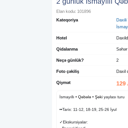
2 günlük İsmayıllı Qəb
Elan kodu: 101896
Kateqoriya
Daxili 
İsmayı
Hotel
Daxild
Qidalanma
Səhər
Neçə günlük?
2
Foto çəkiliş
Daxil 
Qiymət
129
İsmayıllı •
Qəbələ
•
Şəki
yaylası turu
••Tarix: 11-12, 18-19, 25-26 İyul
✓Ekskursiyalar: