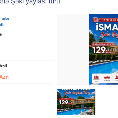
ələ Şəki yaylası turu
Turlar
llı
ir
deyil
 Azn