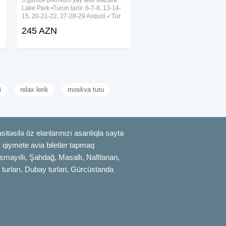
3 günlük premium yay tətili Macara
Lake Park •Turun tarix: 6-7-8, 13-14-
15, 20-21-22, 27-28-29 Avqust ✓Tur
n
qiymətləri: - Townhouse (sadə) -
245 AZN
245₼ - Townhouse (balkonlu) - 265₼
- Lake Hotel (dağ mənzərəli,
i
relax lerik
moskva turu
itəsilə öz elanlarınızı asanlıqla sayta
uz qiymete avia biletler tapmaq
smayıllı, Şahdağ, Masallı, Naftlanan,
 turları, Dubay turlari, Gürcüstanda