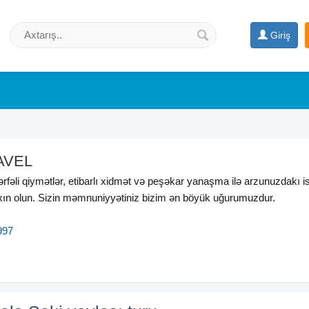
Giriş
AVEL
ərfəli qiymətlər, etibarlı xidmət və peşəkar yanaşma ilə arzunuzdakı is
ın olun. Sizin məmnuniyyətiniz bizim ən böyük uğurumuzdur.
997