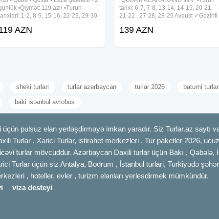
Xızı • Quba • Qusar • Laza Şəlaləsi - 2
"QUBA MACARA KAND INN" •Turun
günlük •Qiymət: 119 azn •Turun
tarixi: 6-7, 7-8, 13-14, 14-15, 20-21,
tarixləri: 1-2, 8-9, 15-16, 22-23, 29-30
21-22 , 27-28, 28-29 Avqust ✓Gəzinti
Avqust ✓Tur proqramı: ~ 1-ci gün Xızı
yerləri: - Macara Lake Park - Kand In
119 AZN
139 AZN
- Altıağac (giriş: 5 azn) - Mikayıl
- Təngəaltı Kanyonu ✓Tur qiymətləri
Müşfiqin Ev Muzeyi - 4★
(1 nəfər
sheki turlari
turlar azerbaycan
turlar 2026
batumi turlar
baki istanbul avtobus
 üçün pulsuz elan yerləşdirməyə imkan yaradır. Siz Turlar.az saytı vas
axili Turlar , Xarici Turlar, istirahet merkezleri , Tur paketler 2026, uc
cəvi turlar mövcuddur. Azərbaycan Daxili turlar üçün Bakı , Qəbələ, İ
rici Turlar üçün siz Antalya, Bodrum , İstanbul turlari, Turkiyədə şəhər
merkezleri , hoteller, evler , turizm elanları yerlesdirmek mümkündür.
i
viza desteyi