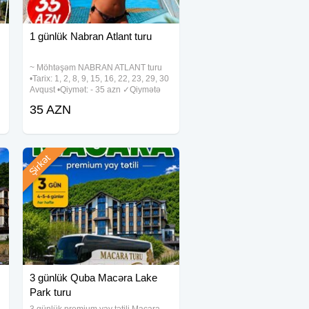
1 günlük Nabran Atlant turu
~ Möhtəşəm NABRAN ATLANT turu
•Tarix: 1, 2, 8, 9, 15, 16, 22, 23, 29, 30
Avqust •Qiymət: - 35 azn ✓Qiymətə
daxildir: • Komfortlu nəqliyyat • Atlant
35 AZN
istirahət mərkəzinə giriş •
Aquaparkdan istifadə • Tur
Şirkət
3 günlük Quba Macəra Lake
Park turu