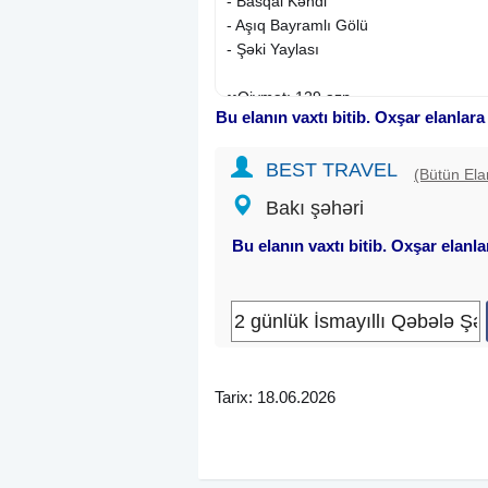
- Basqal Kəndi
- Aşıq Bayramlı Gölü
- Şəki Yaylası
••Qiymət: 129 azn
Bu elanın vaxtı bitib. Oxşar elanlara
✓Qiymətə daxildir:
BEST TRAVEL
• Komfortlu nəqliyyat
(Bütün Ela
• Peşəkar bələdçi xidməti
Bakı şəhəri
• İsmayıllı Resort 4★
• 2 dəfə səhər yeməyi
Bu elanın vaxtı bitib. Oxşar elanl
• Açıq hovuzdan istifadə
• Canlı musiqi proqramı
• Proqram üzrə bütün gəzintilər
✓
Hoteldə
açıq bufet yemək sistemi m
axşam yeməyinə yerindəcə baxaraq ə
Tarix: 18.06.2026
ödəniş edib istifadə edə bilərlər.
✓Otaq seçimləri:
• Double Room – 2 nəfərlik