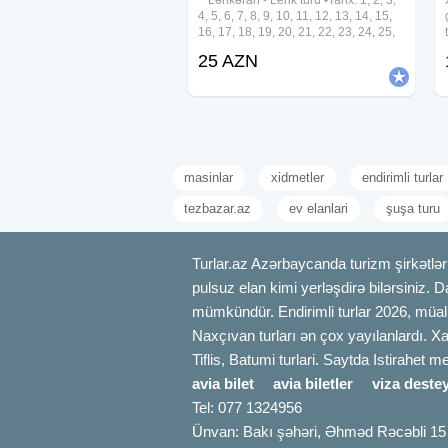
~ Lənkəran - Lerik turu •Tarix: 1, 2, 3,
4, 5, 6, 7, 8, 9, 10, 11, 12, 13, 14, 15,
16, 17, 18, 19, 20, 21, 22, 23, 24, 25,
26, 27, 28, 29, 30, 31 Avqust •Qiymət:
25 AZN
• Ekonom paket - 25 azn • Standart
paket - 29 azn
masinlar
xidmetler
endirimli turlar
tezbazar.az
ev elanlari
şuşa turu
Turlar.az Azərbaycanda turizm şirkətləri
pulsuz elan kimi yerləşdirə bilərsiniz. D
mümkündür. Endirimli turlar 2026, müali
Naxçıvan turları ən çox yayılanlardı. Xa
Tiflis, Batumi turlari. Saytda Istirahet 
avia bilet
avia biletler
viza destey
Tel: 077 1324956
Ünvan: Bakı şəhəri, Əhməd Rəcəbli 15