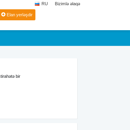
RU
Bizimlə əlaqə
Elan yerləşdir
tirahətə bir