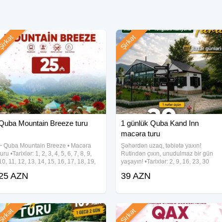
irkət
Şirkət
rk Parkı)
– 08:10
Quba Mountain Breeze turu
1 günlük Quba Kand Inn
macəra turu
.
~ Quba Mountain Breeze • Macəra
Şəhərdən uzaq, təbiətə yaxın!
edilmir.
turu •Tarixlər: 1, 2, 3, 4, 5, 6, 7, 8, 9,
Rutindən çıxın, unudulmaz bir gün
10, 11, 12, 13, 14, 15, 16, 17, 18, 19,
yaşayın! •Tarixlər: 2, 9, 16, 23, 30
20, 21, 22, 23, 24, 25, 26, 27, 28, 29,
Avqust •Qiymət: 39 azn ✓Tur
25 AZN
39 AZN
30, 31 Avqust •Qiymət: • Ekonom
proqramı: • Kand Inn - kənd
paket - 25 azn • Standart
məhsullarından hazırlanmış orqanik
səhər yeməyi və kənd
irkət
Şirkət