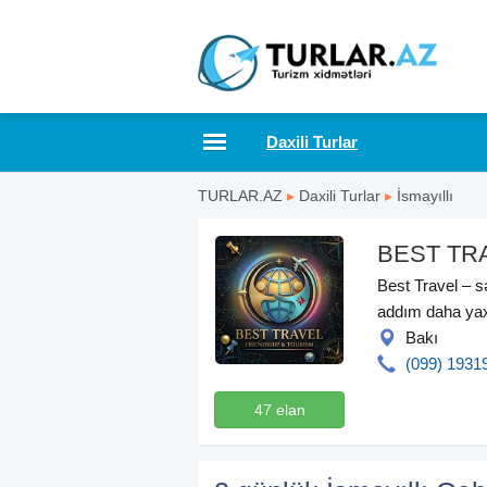
Daxili Turlar
TURLAR.AZ
▸
Daxili Turlar
▸
İsmayıllı
BEST TR
Best Travel – s
addım daha yax
Bakı
(099) 1931
47 elan