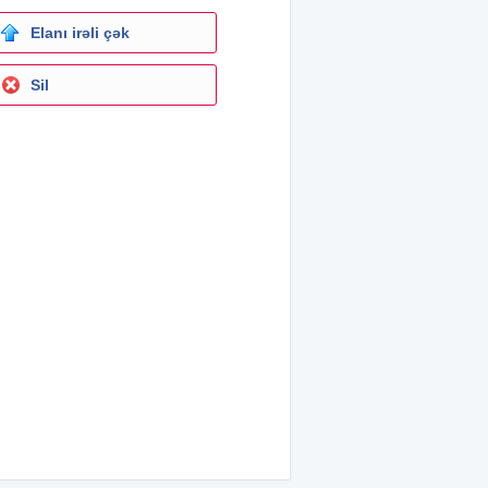
Elanı irəli çək
Sil