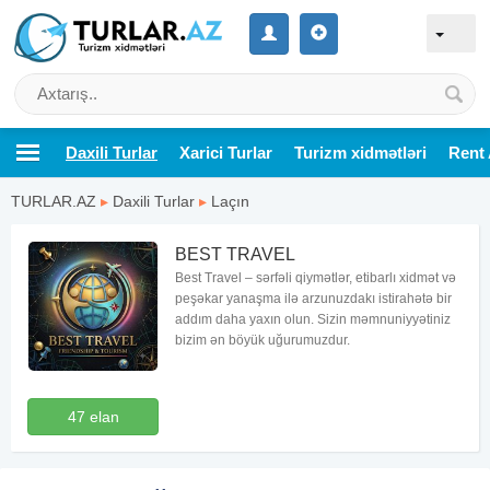
Daxili Turlar
Xarici Turlar
Turizm xidmətləri
Rent 
TURLAR.AZ
▸
Daxili Turlar
▸
Laçın
BEST TRAVEL
Best Travel – sərfəli qiymətlər, etibarlı xidmət və
peşəkar yanaşma ilə arzunuzdakı istirahətə bir
addım daha yaxın olun. Sizin məmnuniyyətiniz
bizim ən böyük uğurumuzdur.
47 elan