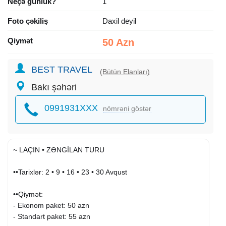
Neçə günlük?
1
Foto çəkiliş
Daxil deyil
Qiymət
50 Azn
BEST TRAVEL
(Bütün Elanları)
Bakı şəhəri
0991931XXX
nömrəni göstər
~ LAÇIN • ZƏNGİLAN TURU
••Tarixlər: 2 • 9 • 16 • 23 • 30 Avqust
••Qiymət:
- Ekonom paket: 50 azn
- Standart paket: 55 azn