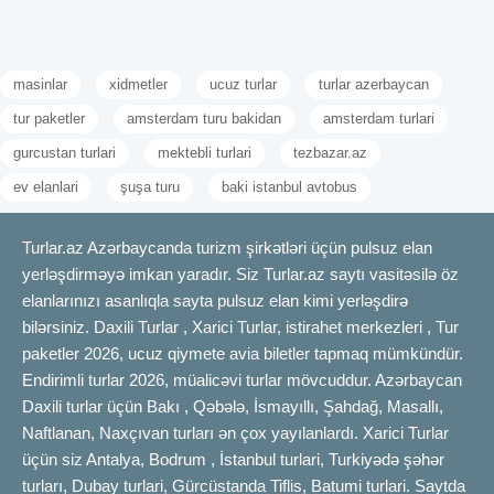
masinlar
xidmetler
ucuz turlar
turlar azerbaycan
tur paketler
amsterdam turu bakidan
amsterdam turlari
gurcustan turlari
mektebli turlari
tezbazar.az
ev elanlari
şuşa turu
baki istanbul avtobus
Turlar.az Azərbaycanda turizm şirkətləri üçün pulsuz elan
yerləşdirməyə imkan yaradır. Siz Turlar.az saytı vasitəsilə öz
elanlarınızı asanlıqla sayta pulsuz elan kimi yerləşdirə
bilərsiniz. Daxili Turlar , Xarici Turlar, istirahet merkezleri , Tur
paketler 2026, ucuz qiymete avia biletler tapmaq mümkündür.
Endirimli turlar 2026, müalicəvi turlar mövcuddur. Azərbaycan
Daxili turlar üçün Bakı , Qəbələ, İsmayıllı, Şahdağ, Masallı,
Naftlanan, Naxçıvan turları ən çox yayılanlardı. Xarici Turlar
üçün siz Antalya, Bodrum , İstanbul turlari, Turkiyədə şəhər
turları, Dubay turlari, Gürcüstanda Tiflis, Batumi turlari. Saytda