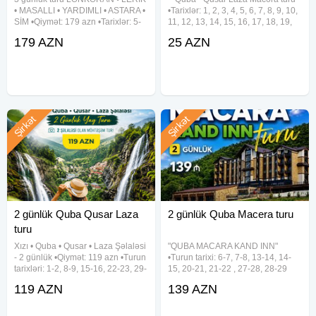
• MASALLI • YARDIMLI • ASTARA •
•Tarixlər: 1, 2, 3, 4, 5, 6, 7, 8, 9, 10,
SİM •Qiymət: 179 azn •Tarixlər: 5-
11, 12, 13, 14, 15, 16, 17, 18, 19,
6-7, 12-13-14, 19-20-21, 26-27-28
20, 21, 22, 23, 24, 25, 26, 27, 28,
179 AZN
25 AZN
Avqust ✓Tura daxildir: - Vıp
29, 30, 31 Avqust •Qiymət: •
nəqliyyat xidməti - 3 dəfə səhər
Ekonom paket - 25 azn • Standart
yeməyi - Astalaniya
paket -
Şirkət
Şirkət
2 günlük Quba Qusar Laza
2 günlük Quba Macera turu
turu
Xızı • Quba • Qusar • Laza Şəlaləsi
"QUBA MACARA KAND INN"
- 2 günlük •Qiymət: 119 azn •Turun
•Turun tarixi: 6-7, 7-8, 13-14, 14-
tarixləri: 1-2, 8-9, 15-16, 22-23, 29-
15, 20-21, 21-22 , 27-28, 28-29
30 Avqust ✓Tur proqramı: ~ 1-ci
Avqust ✓Gəzinti yerləri: - Macara
119 AZN
139 AZN
gün Xızı - Altıağac (giriş: 5 azn) -
Lake Park - Kand Inn - Təngəaltı
Mikayıl Müşfiqin Ev Muzeyi - 4★
Kanyonu ✓Tur qiymətləri (1 nəfər