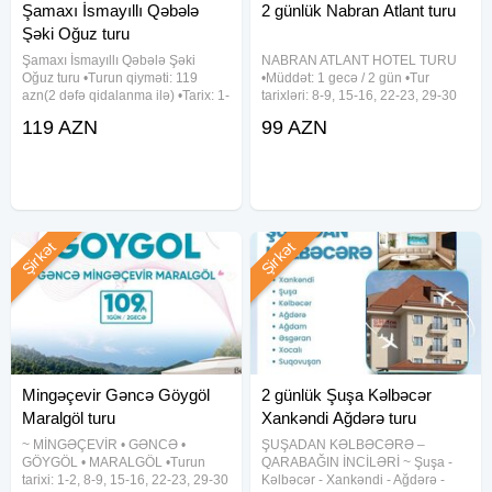
Şamaxı İsmayıllı Qəbələ
2 günlük Nabran Atlant turu
Şəki Oğuz turu
Şamaxı İsmayıllı Qəbələ Şəki
NABRAN ATLANT HOTEL TURU
Oğuz turu •Turun qiyməti: 119
•Müddət: 1 gecə / 2 gün •Tur
azn(2 dəfə qidalanma ilə) •Tarix: 1-
tarixləri: 8-9, 15-16, 22-23, 29-30
2, 8-9, 15-16, 22-23, 29-30 Avqust
Avqust •Qiymət: - Səhər yeməksiz:
119 AZN
99 AZN
✓Qiymətə daxildir: • Komfortlu
99 azn - Səhər yeməyi ilə: 110 azn
nəqliyyat • 1 gecə oteldə
- Full paket: 135 azn ✓Full paketə
gecələmək • Zəngəzur
daxildir: - Səhər
Şirkət
Şirkət
Mingəçevir Gəncə Göygöl
2 günlük Şuşa Kəlbəcər
Maralgöl turu
Xankəndi Ağdərə turu
~ MİNGƏÇEVİR • GƏNCƏ •
ŞUŞADAN KƏLBƏCƏRƏ –
GÖYGÖL • MARALGÖL •Turun
QARABAĞIN İNCİLƏRİ ~ Şuşa -
tarixi: 1-2, 8-9, 15-16, 22-23, 29-30
Kəlbəcər - Xankəndi - Ağdərə -