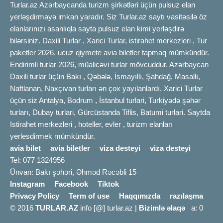
Turlar.az Azərbaycanda turizm şirkətləri üçün pulsuz elan
yerləşdirməyə imkan yaradır. Siz Turlar.az saytı vasitəsilə öz
elanlarınızı asanlıqla sayta pulsuz elan kimi yerləşdirə
bilərsiniz. Daxili Turlar , Xarici Turlar, istirahet merkezleri , Tur
paketler 2026, ucuz qiymete avia biletler tapmaq mümkündür.
Endirimli turlar 2026, müalicəvi turlar mövcuddur. Azərbaycan
Daxili turlar üçün Bakı , Qəbələ, İsmayıllı, Şahdağ, Masallı,
Naftlanan, Naxçıvan turları ən çox yayılanlardı. Xarici Turlar
üçün siz Antalya, Bodrum , İstanbul turlari, Turkiyədə şəhər
turları, Dubay turlari, Gürcüstanda Tiflis, Batumi turlari. Saytda
Istirahet merkezleri , hoteller, evler , turizm elanları
yerlesdirmek mümkündür.
avia bilet
avia biletler
viza desteyi
viza desteyi
Tel: 077 1324956
Ünvan: Bakı şəhəri, Əhməd Rəcəbli 15
Instagram
Facebook
Tiktok
Privacy Policy
Term of use
Haqqımızda
razılaşma
© 2016
TURLAR.AZ
info [@] turlar.az |
Bizimlə əlaqə
a: 0