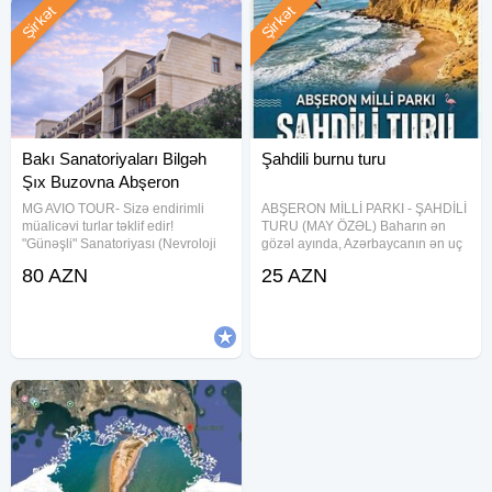
* Toplanış yeri:*
Şirkət
Şirkət
Nərimanov-Metroparkın qarşısı.
*Tura toplanış:* 08:00
*Turun bitmə vaxtı:* 19:00-20:00 arası.
Bakı Sanatoriyaları Bilgəh
Şahdili burnu turu
Şıx Buzovna Abşeron
MG AVIO TOUR- Sizə endirimli
ABŞERON MİLLİ PARKI - ŞAHDİLİ
müalicəvi turlar təklif edir!
TURU (MAY ÖZƏL) Baharın ən
"Günəşli" Sanatoriyası (Nevroloji
gözəl ayında, Azərbaycanın ən uç
Sanatoriya) 80 m 1 nəfər üçün.
nöqtəsinə — Şahdilinə gedirik!
80 AZN
25 AZN
"Bilgəh" Sanatoriyası (Kardioloji
Xəritəmizin *"Qartal dimdiyi"* də
Sanatoriya) 80 m 1 nəfər üçün
möhtəşəm fotolar çəkdirmək və
dəniz havası almaq üçün