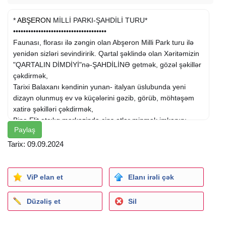
*
ABŞERON
MİLLİ PARKI-ŞAHDİLİ TURU*
•••••••••••••••••••••••••••••••••••••
Faunası, florası ilə zəngin olan Abşeron Milli Park turu ilə
yenidən sizləri sevindiririk. Qartal şəklində olan Xəritəmizin
"QARTALIN DİMDİYİ"nə-ŞAHDİLİNƏ getmək, gözəl şəkillər
çəkdirmək,
Tarixi Balaxanı kəndinin yunan- italyan üslubunda yeni
dizayn olunmuş ev və küçələrini gəzib, görüb, möhtəşəm
xatirə şəkilləri çəkdirmək,
Binə Elit atçılıq mərkəzində cins atlar minmək imkanını
Paylaş
qaçırmayın.
==
Tarix: 09.09.2024
*Turun tarixi: 14;15 Sentyabr (tələbat hansı tarixlərə olarsa)
* :Turun qiyməti: 22 AZN
*Qiymətə daxildir:*
ViP elan et
Elanı irəli çək
●Komforlu nəqliyyat
●Peşəkar və gülərüz tur rəhbəri
Düzəliş et
Sil
●Milli Parka giriş bileti
●Yol boyu əyləncə