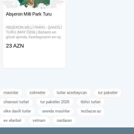
Abşeron Milli Park Turu
ABŞERON MİLLİ PARKI - ŞAHDİLİ
TURU (MAY ÖZƏL) Baharın ən
gözəl ayında, Azərbaycanın ən uç
nöqtəsinə — Şahdilinə gedirik!
23 AZN
Xəritəmizin *"Qartal dimdiyi"* də
möhtəşəm fotolar çəkdirmək və
dəniz havası almaq üçün
masinlar
xidmetler
turlar azerbaycan
tur paketler
shamaxi turlari
tur paketler 2026
tbilisi turlari
olke daxili turlar
arenda masinlar
tezbazar.az
ev elanlari
vetnam
nardaran