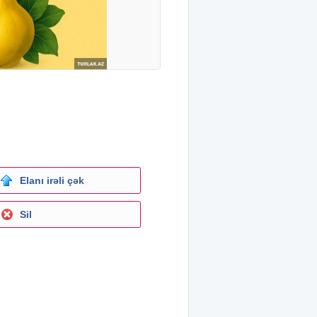
Elanı irəli çək
Sil