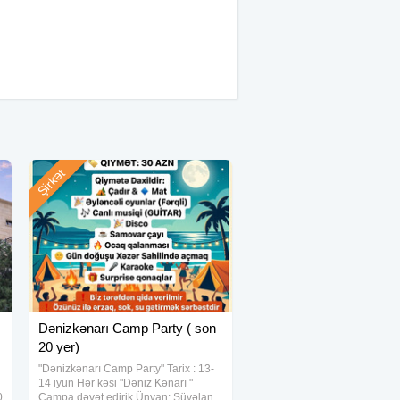
Şirkət
Dənizkənarı Camp Party ( son
20 yer)
"Dənizkənarı Camp Party" Tarix : 13-
14 iyun Hər kəsi "Dəniz Kənarı "
0
Campa dəvət edirik Ünvan: Şüvəlan