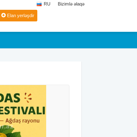
RU
Bizimlə əlaqə
Elan yerləşdir