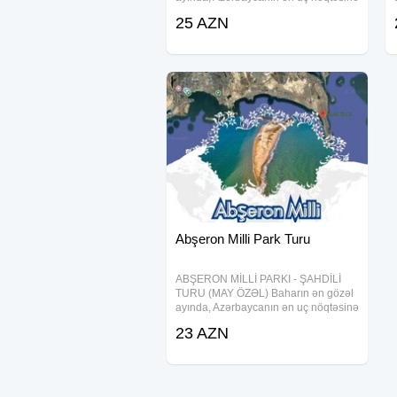
— Şahdilinə gedirik! Xəritəmizin
25 AZN
*"Qartal dimdiyi"* də möhtəşəm fotolar
Toplaşma: 06:30
çəkdirmək və dəniz havası almaq
Çıxış: 07 00
üçün
Daha ətraflı məlumat üçün:
WhatsApp: __________________
Instagram: __________________
Abşeron Milli Park Turu
ABŞERON MİLLİ PARKI - ŞAHDİLİ
TURU (MAY ÖZƏL) Baharın ən gözəl
ayında, Azərbaycanın ən uç nöqtəsinə
— Şahdilinə gedirik! Xəritəmizin
23 AZN
*"Qartal dimdiyi"* də möhtəşəm fotolar
çəkdirmək və dəniz havası almaq
üçün