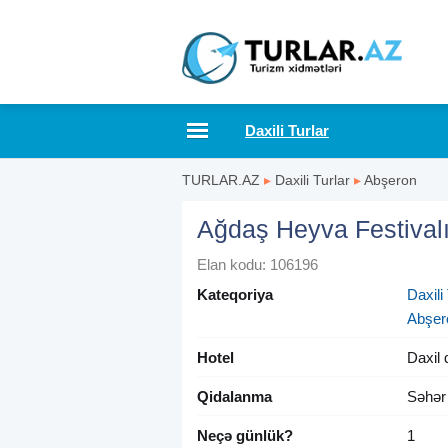
Daxili Turlar
TURLAR.AZ
▸
Daxili Turlar
▸
Abşeron
Ağdaş Heyva Festivalı
Elan kodu: 106196
Kateqoriya
Daxili 
Abşer
Hotel
Daxil 
Qidalanma
Səhər
Neçə günlük?
1