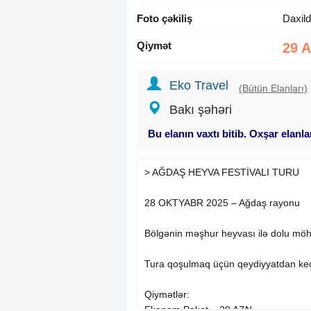
Foto çəkiliş
Daxild
Qiymət
29 
Eko Travel
(Bütün Elanları)
Bakı şəhəri
Bu elanın vaxtı bitib. Oxşar elanl
> AĞDAŞ HEYVA FESTİVALI TURU
28 OKTYABR 2025 – Ağdaş rayonu
Bölgənin məşhur heyvası ilə dolu mö
Tura qoşulmaq üçün qeydiyyatdan keç
Qiymətlər:
Ekonom Paket – 29 AZN