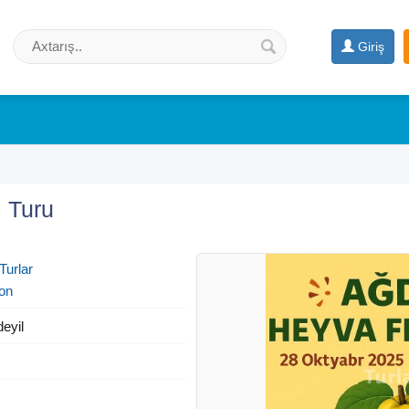
Giriş
 Turu
Turlar
on
deyil