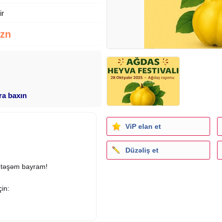
ir
Azn
ara baxın
ViP elan et
Düzəliş et
htəşəm bayram!
in: