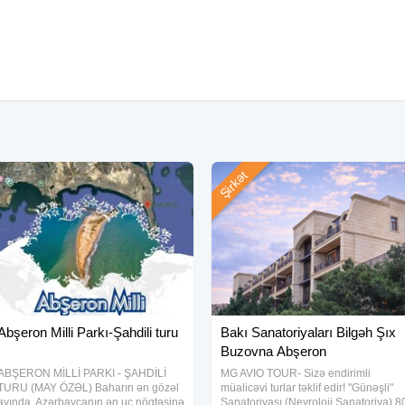
Şirkət
, oyunlar
a sortları, çeşidlər
ödənişsizdir.
Abşeron Milli Parkı-Şahdili turu
Bakı Sanatoriyaları Bilgəh Şıx
amla qoşulmağı xoşlayan
Buzovna Abşeron
ABŞERON MİLLİ PARKI - ŞAHDİLİ
MG AVIO TOUR- Sizə endirimli
alları olanlar üçün tur tövsiyə
TURU (MAY ÖZƏL) Baharın ən gözəl
müalicəvi turlar təklif edir! "Günəşli"
ayında, Azərbaycanın ən uç nöqtəsinə
Sanatoriyası (Nevroloji Sanatoriya) 8