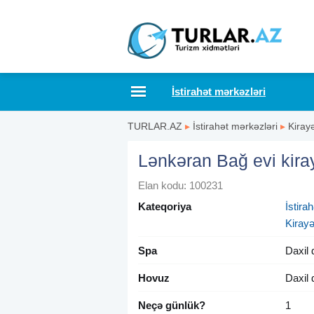
İstirahət mərkəzləri
TURLAR.AZ
▸
İstirahət mərkəzləri
▸
Kiray
Lənkəran Bağ evi kira
Elan kodu: 100231
Kateqoriya
İstira
Kirayə
Spa
Daxil 
Hovuz
Daxil 
Neçə günlük?
1