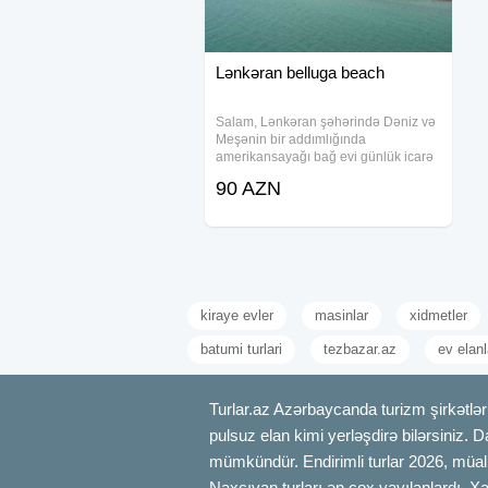
Lənkəran belluga beach
Salam, Lənkəran şəhərində Dəniz və
Meşənin bir addımlığında
amerikansayağı bağ evi günlük icarə
verilir. Həyətdə və evin daxilində
90 AZN
hamam yerləşir. Qaz, işıq, su, wifi,
smart tv, kondisioner həmçinin
samovar, manqal, şiş
kiraye evler
masinlar
xidmetler
batumi turlari
tezbazar.az
ev elanl
Turlar.az Azərbaycanda turizm şirkətləri
pulsuz elan kimi yerləşdirə bilərsiniz. D
mümkündür. Endirimli turlar 2026, müali
Naxçıvan turları ən çox yayılanlardı. Xa