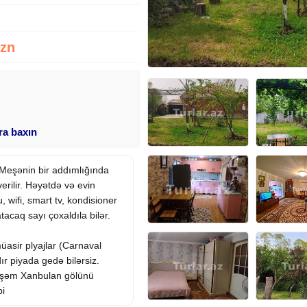
Azn
ara baxın
Meşənin bir addımlığında
erilir. Həyətdə və evin
, wifi, smart tv, kondisioner
acaq sayı çoxaldıla bilər.
asir plyajlar (Carnaval
r piyada gedə bilərsiz.
təşəm Xanbulan gölünü
bi