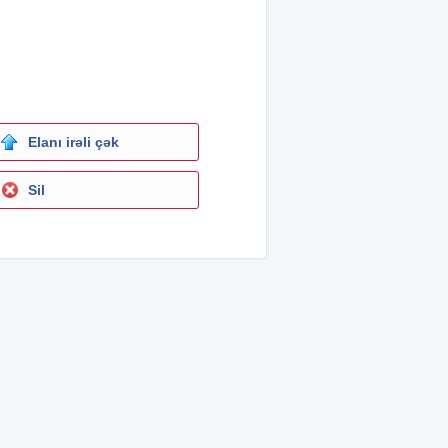
Elanı irəli çək
Sil