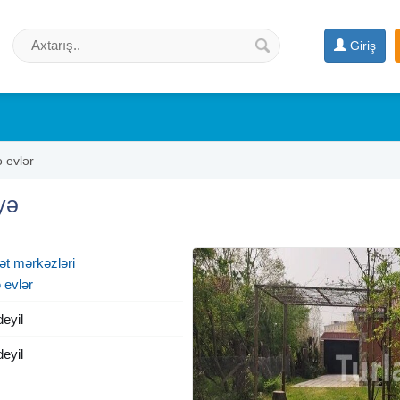
Giriş
ə evlər
yə
hət mərkəzləri
 evlər
deyil
deyil