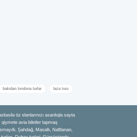
bakidan londona turlar
laza turu
itəsilə öz elanlarınızı asanlıqla sayta
uz qiymete avia biletler tapmaq
smayıllı, Şahdağ, Masallı, Naftlanan,
 turları, Dubay turlari, Gürcüstanda