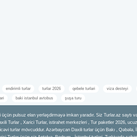
endirimli turlar
turlar 2026
qebele turlari
viza desteyi
ari
baki istanbul avtobus
şuşa turu
 üçün pulsuz elan yerləşdirməyə imkan yaradır. Siz Turlar.az saytı vas
axili Turlar , Xarici Turlar, istirahet merkezleri , Tur paketler 2026, uc
cəvi turlar mövcuddur. Azərbaycan Daxili turlar üçün Bakı , Qəbələ, İ
rici Turlar üçün siz Antalya, Bodrum , İstanbul turlari, Turkiyədə şəhər