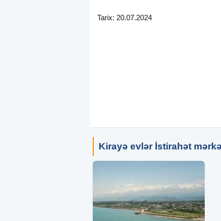
Diqqət : İcarə üçün VÖEN əsasında döv
Tarix: 20.07.2024
leqal olaraq fəaliyyətdədir. Məhəllə k
Fırıldaqçılar və Dələduzlar şübhəsiz 
Kirayə evlər İstirahət mərkə