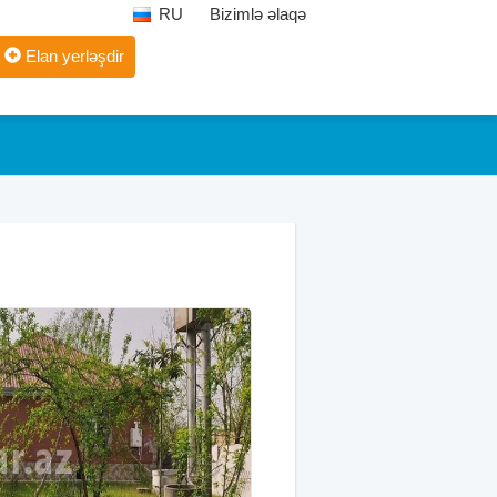
RU
Bizimlə əlaqə
Elan yerləşdir