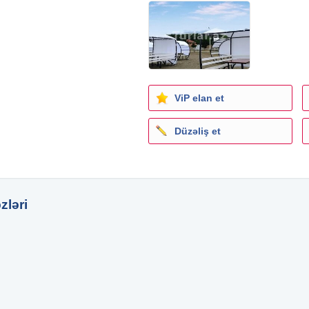
lətə vergi ödənilir. İşlətmə
amera nəzarətindədir.
məsuliyyətə cəlb olunur
ViP elan et
Düzəliş et
zləri