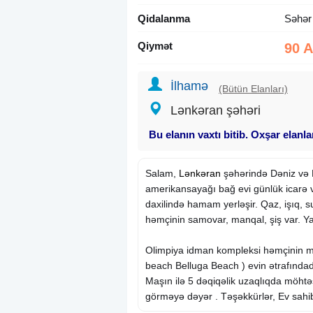
Qidalanma
Səhər
Qiymət
90 
İlhamə
(Bütün Elanları)
Lənkəran şəhəri
Bu elanın vaxtı bitib. Oxşar elanl
Salam,
Lənkəran
şəhərində Dəniz və 
amerikansayağı bağ evi günlük icarə v
daxilində hamam yerləşir. Qaz, işıq, su
həmçinin samovar, manqal, şiş var. Yat
Olimpiya idman kompleksi həmçinin mü
beach Belluga Beach ) evin ətrafındadı
Maşın ilə 5 dəqiqəlik uzaqlıqda möh
görməyə dəyər . Təşəkkürlər, Ev sahi