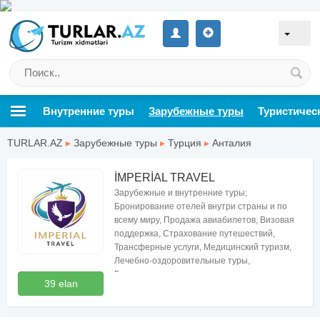
Внутренние туры
Зарубежные туры
Туристичес
TURLAR.AZ
▸
Зарубежные туры
▸
Турция
▸
Анталия
İMPERİAL TRAVEL
Зарубежные и внутренние туры;
Бронирование отелей внутри страны и по
всему миру, Продажа авиабилетов, Визовая
поддержка, Страхование путешествий,
Трансферные услуги, Медицинский туризм,
Лечебно-оздоровительные туры,
Бесплатные консультации по туризму
39 elan