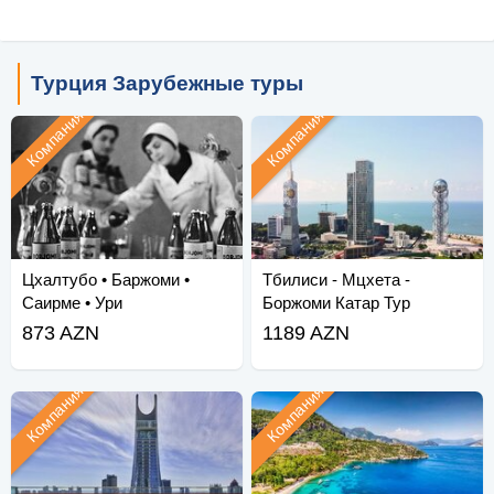
Турция Зарубежные туры
Компания
Компания
Цхалтубо • Баржоми •
Тбилиси - Мцхета -
Саирме • Ури
Боржоми Катар Тур
873 AZN
1189 AZN
Компания
Компания