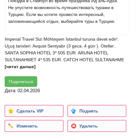
Поездка в Стамбул во время праздника Ид аль-Адха.
Не упустите возможность путешествовать турами в
Турцию. Если вы хотите провести интересный,
запоминающийся отдых, выбирайте туры в Турцию.
Imperial Travel Sizi Möhtəşəm İstanbul turuna dəvət edir!.
Uçuş tarixləri: Avqust-Sentyabr (3 gecə, 4 gün ). Otellər:.
SANTA SOPHIA HOTEL 3* 505 EUR. ARUNA HOTEL
SULTANAHMET 4* 535 EUR. CATCH HOTEL SULTANAHME
[читат далше]
Поделиться
Дата: 02.04.2026
Сделать VIP
Поднять
Изменить
Удалить