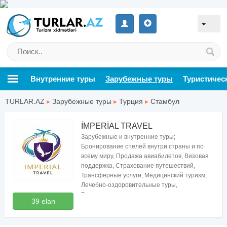
Внутренние туры
Зарубежные туры
Туристичес
TURLAR.AZ
▸
Зарубежные туры
▸
Турция
▸
Стамбул
İMPERİAL TRAVEL
Зарубежные и внутренние туры;
Бронирование отелей внутри страны и по
всему миру, Продажа авиабилетов, Визовая
поддержка, Страхование путешествий,
Трансферные услуги, Медицинский туризм,
Лечебно-оздоровительные туры,
Бесплатные консультации по туризму
39 elan