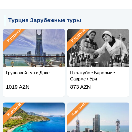
Турция Зарубежные туры
Компания
Компания
Групповой тур в Дохе
Цхалтубо • Баржоми •
Саирме • Ури
1019 AZN
873 AZN
Компания
Компания