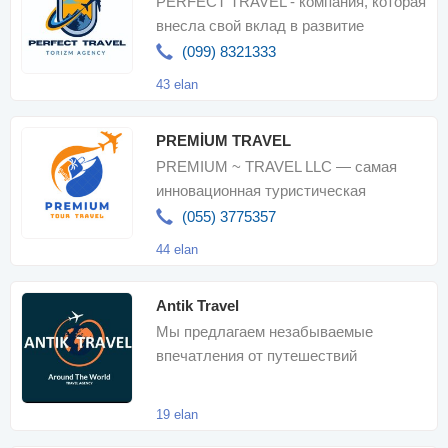
PERFECT TRAVEL - компания, которая
внесла свой вклад в развитие
национального туризма и известна
(099) 8321333
своим
43 elan
PREMİUM TRAVEL
PREMIUM ~ TRAVEL LLC — самая
инновационная туристическая
компания, которая предоставляет вам
(055) 3775357
множеств
44 elan
Antik Travel
Мы предлагаем незабываемые
впечатления от путешествий
19 elan