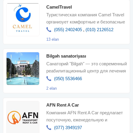
CamelTravel
Туристическая компания Camel Travel
организует комфортные и безопасные
туры в Азербайджан и зарубежны
(055) 2402405
,
(010) 2126512
13 elan
Bilgəh sanatoriyası
Санаторий "Bilgah" — это современный
реабилитационный центр для лечения
заболеваний сердечно-сосудистой
(050) 5536466
2 elan
AFN Rent A Car
Компания AFN Rent A Car предлагает
посуточную, еженедельную и
ежемесячную аренду полностью
(077) 3949197