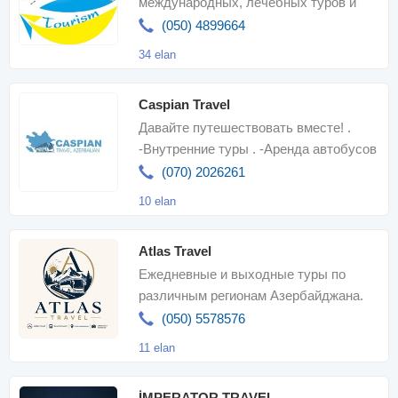
международных, лечебных туров и
незабываемых путешествий по
(050) 4899664
нашему адресу. Спешит
34 elan
Caspian Travel
Давайте путешествовать вместе! .
-Внутренние туры . -Аренда автобусов
. -Авиабилеты . -Туристически
(070) 2026261
10 elan
Atlas Travel
Ежедневные и выходные туры по
различным регионам Азербайджана.
Бронирование отелей и туристических
(050) 5578576
пакетов
11 elan
İMPERATOR TRAVEL