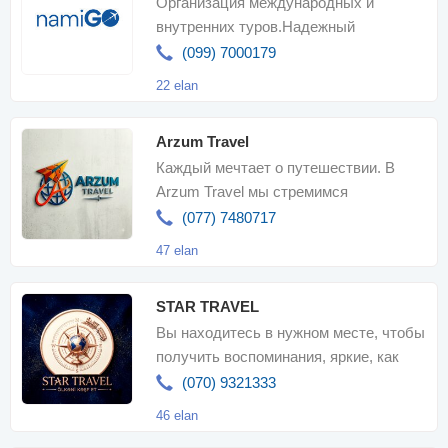
Организация международных и
внутренних туров.Надежный
партнер.Мы к вашим услугам для
(099) 7000179
вашего приятног
22 elan
Arzum Travel
Каждый мечтает о путешествии. В
Arzum Travel мы стремимся
превратить эту мечту в комфортное,
(077) 7480717
безопасно
47 elan
STAR TRAVEL
Вы находитесь в нужном месте, чтобы
получить воспоминания, яркие, как
звезды. С Star Travel каждое
(070) 9321333
путешестви
46 elan