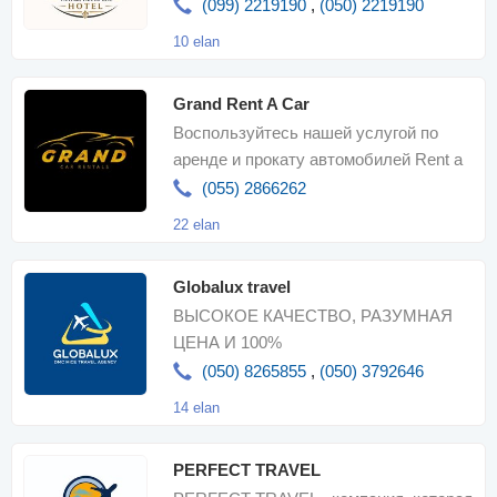
Бронирование отелей, авиабилетов
(099) 2219190
,
(050) 2219190
10 elan
Grand Rent A Car
Воспользуйтесь нашей услугой по
аренде и прокату автомобилей Rent a
Car в Баку: самые дешевые цены н
(055) 2866262
22 elan
Globalux travel
ВЫСОКОЕ КАЧЕСТВО, РАЗУМНАЯ
ЦЕНА И 100%
УДОВЛЕТВОРЕННОСТЬ КЛИЕНТОВ!
(050) 8265855
,
(050) 3792646
14 elan
PERFECT TRAVEL