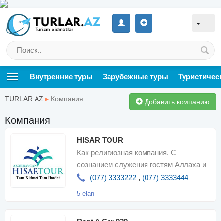
Внутренние туры
Зарубежные туры
Туристичес
TURLAR.AZ
▸
Компания
Добавить компанию
Компания
HISAR TOUR
Как религиозная компания. С
сознанием служения гостям Аллаха и
Его Посланника, мы с гордостью
(077) 3333222
,
(077) 3333444
предлагае
5 elan