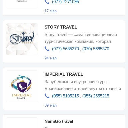
Организация школьных туров.
(077) 7271095
Бронировани
17 elan
STORY TRAVEL
Story Travel — самая инновационная
туристическая компания, которая
предоставляет вам множество
(077) 5685370
,
(070) 5685370
туристически
94 elan
İMPERİAL TRAVEL
Зарубежные и внутренние туры;
Бронирование отелей внутри страны и
по всему миру, Продажа авиабилетов
(055) 5105215
,
(055) 2555215
39 elan
NamiGo travel