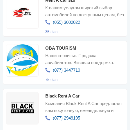
Rent A Car 929
К вашим услугам широкий выбор
автомобилей по доступным ценам, без
залога, быстрый и удобный процесс
(055) 3002022
оформлени
35 elan
OBA TOURİSM
Наши сервисы:. Продажа
авиабилетов. Визовая поддержка.
Транспортные услуги. Посещение
(077) 3447710
туров. Организаци
75 elan
Black Rent A Car
Компания Black Rent A Car предлагает
вам посуточную, еженедельную и
ежемесячную аренду полностью
(077) 2949195
застрахованны