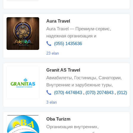
застрахованны
Aura Travel
Aura Travel — Премиум-сервис,
надежная организация и
незабываемые путешествия
(055) 1435636
23 elan
Granit AS Travel
Авиабилеты, Гостиницы, Санатории,
Внутренние и зарубежные туры,
Визовые услуги, Экскурсии, Аренда
(070) 4474843
,
(070) 2074843
,
(012) 4
автомобиля
3 elan
Oba Turizm
Организация внутренних,