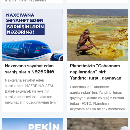
İsraildən gələn reyslərinin
şəhərin kütləvi turizmin mənf
sərnişinlərinə cəriməsiz biletin
qiymətini tam şəkildə geri
qaytarmağ
Naxçıvana səyahət edən
Planetimizin "Cəhənnəm
sərnişinlərin NƏZƏRİNƏ
qapılarından" biri:
Yandırıcı turşu, qaynayan
Naxçıvana səyahət edən
kükürd və qızğın buxa
sərnişinlərin NƏZƏRİNƏ. AZAL
Planetimizin "Cəhənnəm
Bakı-Naxçıvan-Bakı reysinin
qapılarından" biri: Yandırıcı turşu,
sərnişinlərini aviabilet alarkən
qaynayan kükürd və qızğın buxarlı
məlumatların düzgünlüyünü təmin
bulaq - FOTO. Planetimiz
etməyə çağırır. Bu barədə
heyrətamizdir və bir çox möhtəşəm
"Azərbaycan Hava Yolları" QSC-
yerləri, mənzərələri və canlıları
nin Mətbua
ehtiva edir. Belə xüsus