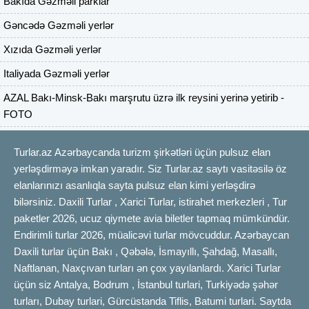
Bakıda Gəzməli parklar
Gəncədə Gəzməli yerlər
Xızıda Gəzməli yerlər
Italiyada Gəzməli yerlər
AZAL Bakı-Minsk-Bakı marşrutu üzrə ilk reysini yerinə yetirib -
FOTO
Turlar.az Azərbaycanda turizm şirkətləri üçün pulsuz elan
yerləşdirməyə imkan yaradır. Siz Turlar.az saytı vasitəsilə öz
elanlarınızı asanlıqla sayta pulsuz elan kimi yerləşdirə
bilərsiniz. Daxili Turlar , Xarici Turlar, istirahet merkezleri , Tur
paketler 2026, ucuz qiymete avia biletler tapmaq mümkündür.
Endirimli turlar 2026, müalicəvi turlar mövcuddur. Azərbaycan
Daxili turlar üçün Bakı , Qəbələ, İsmayıllı, Şahdağ, Masallı,
Naftlanan, Naxçıvan turları ən çox yayılanlardı. Xarici Turlar
üçün siz Antalya, Bodrum , İstanbul turlari, Turkiyədə şəhər
turları, Dubay turlari, Gürcüstanda Tiflis, Batumi turlari. Saytda