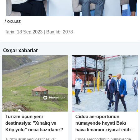
/ oxu.az
Tarix: 18 Sep 2023 | Baxılıb: 2078
Oxşar xəbərlər
Turizm üçün yeni
Ciddə aeroportunun
destinasiya: "Xınalıq və
nümayəndə heyəti Bakı
Köç yolu" necə hazırlanır?
hava limanını ziyarət edib -
- FOTO
FOTO
Turizm üçün yeni destinasiya:
Ciddə aeroportunun nümayəndə