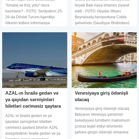
"Xınalıq və Köç yolu" necə
heyəti Bakı hava limanını ziyarət
hazırlanır? - FOTO. Sentyabrın 25-
edib - FOTO. Heydər Əliyev
26-da Dövlət Turizm Agentliyi
Beynəlxalq Aeroportuna Ciddə
ölkənin kütləvi informasiya
şəhərində (Səudiyyə Ərəbistanı)
vasitələrinin 50-yə yaxın
yerləşən Kral Əbdüləziz adına
əməkdaşının iştirakı ilə "Xınalı
Beynəlxalq Hava Limanının
aviaşirkətlə
AZAL-ın İsrailə gedən və
Venesiyaya giriş ödənişli
ya qayıdan sərnişinləri
olacaq
biletləri cəriməsiz qaytara
Venesiyaya giriş ödənişli olacaq.
bilərlər
İtaliyanın Venesiya şəhərinin
AZAL-ın İsrailə gedən və ya
bələdiyyəsi turistlərin maksimum
qayıdan sərnişinləri biletləri
çoxluq təşkil etdiyi dövrlərdə
cəriməsiz qaytara bilərlər. AZAL
şəhərə girişin ödənişli olmasına
aviaşirkətinin İsrailə gedən və ya
qərar verib. Bu qərara səbəb