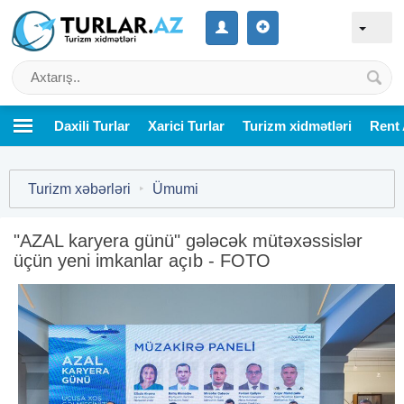
Daxili Turlar
Xarici Turlar
Turizm xidmətləri
Rent 
Turizm xəbərləri
‣
Ümumi
"AZAL karyera günü" gələcək mütəxəssislər
üçün yeni imkanlar açıb - FOTO