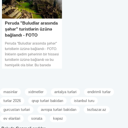
Peruda "Buludlar arasında
şəhər" turistlərin üzünə
bağlandı - FOTO
Peruda "Buludlar arasında şəhər"
turistlərin üzünə bağlandı - FOTO.
İnklərin qədim şəhərinin bir hissəsi
turistlərin üzünə bağlanıb və bu
həmişəlik ola bilər. Bu barədə
Perunun Kusko əyalətinin
Mədəniyyət Departament
masinlar
xidmetler
antalya turlari
endirimli turlar
turlar 2026
qrup turlari bakidan
istanbul turu
gurcustan turlari
avropa turlari bakidan
tezbazar.az
ev elanlari
sonata
kəpəz