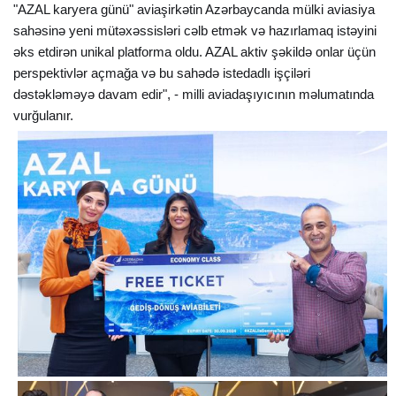
"AZAL karyera günü" aviaşirkətin Azərbaycanda mülki aviasiya
sahəsinə yeni mütəxəssisləri cəlb etmək və hazırlamaq istəyini
əks etdirən unikal platforma oldu. AZAL aktiv şəkildə onlar üçün
perspektivlər açmağa və bu sahədə istedadlı işçiləri
dəstəkləməyə davam edir", - milli aviadaşıyıcının məlumatında
vurğulanır.