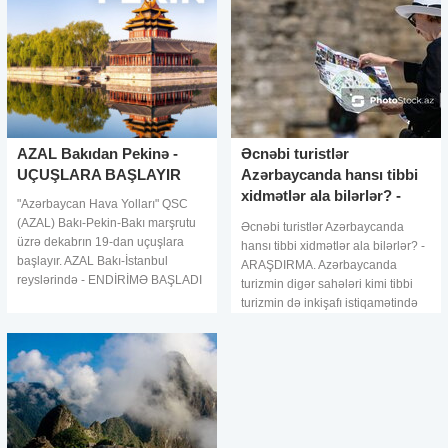
AZAL Bakıdan Pekinə -
Əcnəbi turistlər
UÇUŞLARA BAŞLAYIR
Azərbaycanda hansı tibbi
xidmətlər ala bilərlər? -
"Azərbaycan Hava Yolları" QSC
ARAŞDIRMA
(AZAL) Bakı-Pekin-Bakı marşrutu
Əcnəbi turistlər Azərbaycanda
üzrə dekabrın 19-dan uçuşlara
hansı tibbi xidmətlər ala bilərlər? -
başlayır. AZAL Bakı-İstanbul
ARAŞDIRMA. Azərbaycanda
reyslərində - ENDİRİMƏ BAŞLADI
turizmin digər sahələri kimi tibbi
- QİYMƏTLƏR. Bu barədə
turizmin də inkişafı istiqamətində
Azərbaycanın milli aviadaşıyıcısın
bir sıra addımlar atılmaqdadır. Belə
ki, sağlamlıq turizm