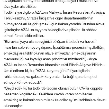
aviaşirkətin nümayəndələrindən birbaşa dəyərli məsləhət və
tövsiyələr ala biliblər.
Tədbir ziyarətçilərə AZAL-ın Maliyyə, İnsan Resursları, Aviasiya
Təhlükəsizliyi, Strateji İnkişaf və digər departamentlərinin
nümayəndələri ilə görüşmək üçün imkan yaradıb. Bundan əlavə,
iştirakçılar AZAL-ın təyyarə bələdçiləri və pilotları ilə söhbət
etmək fürsəti əldə ediblər.
"Biz aviasiyaya olan sevgimizi bölüşən istedadlı və həvəsli
insanları cəlb etməyə çalışırıq. İşəgötürmə prosesinin şəffaflığı,
əməkdaşlara təklif olunan əlavə imtiyazlar, əməkdaşlarının
məmnunluğu və loyallığı əsas prioritetlərimizdəndir", - deyə
AZAL-ın İnsan Resursları İdarəsinin rəisi Ellada Alışova bildirib. -
Ümid edirəm ki, bu, "AZAL karyera günü" ziyarətçilərini
ruhlandıracaq və gələcək karyeraları ilə bağlı qərarlar qəbul
etməyə kömək edəcək".
"Qeyd edək ki, bu tədbirdə təqdim olunan bütün CV-lər diqqətlə
nəzərdən keçiriləcək. Tələblərə cavab verən namizədlər
əməkdaşlıq imkanlarının müzakirə ediləcəyi müsahibələrə dəvət
olunacaqlar.