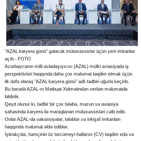
"AZAL karyera günü" gələcək mütəxəssislər üçün yeni imkanlar
açıb - FOTO
Azərbaycanın milli aviadaşıyıcısı (AZAL) mülki aviasiyada iş
perspektivləri haqqında daha çox məlumat təqdim etmək üçün
ilk dəfə olaraq "AZAL karyera günü" adlı tədbiri uğurla keçirib.
Bu barədə AZAL-ın Mətbuat Xidmətindən verilən məlumatda
bildirilir.
Qeyd olunur ki, tədbir bir çox tələbə, məzun və aviasiya
sahəsində karyera ilə maraqlanan mütəxəssisləri cəlb edib.
Onlar AZAL-da vakansiyalar, tələblər və inkişaf imkanları
haqqında məlumat əldə ediblər.
İştirakçılar, həmçinin öz tərcümeyi-hallarını (CV) təqdim edə və