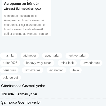
Avropanın ən hündür
zirvəsi iki metrdən çox
kiçilib
Alimlərdən həyəcan təbili:
Avropanın ən hündür zirvəsi iki
metrdən çox kiçilib. Avropanın ən
hündür zirvəsi hesab edilən Alp
dağ silsiləsindəki Monblan son 10
ildə 2,2 metr kiçilib. Bu barədə
Yuxarı Savoyya departamentini
masinlar
xidmetler
ucuz turlar
turkiye turlari
turlar 2026
karlovy vary turlari
relax lerik
lavanda turu
paris turu
tezbazar.az
ev elanlari
italia
baki surqut
Gürcüstanda Gəzməli yerlər
Tbilisidə Gəzməli yerlər
Şamaxıda Gəzməli yerlər