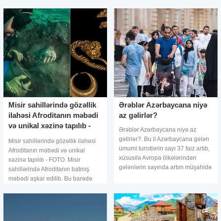
səmərəliliyinin artırılması prioritet
bunu Azərbaycan Turizm
istiqamətlərdəndir"
Agentliklər
Misir sahillərində gözəllik
Ərəblər Azərbaycana niyə
ilahəsi Afroditanın məbədi
az gəlirlər?
və unikal xəzinə tapılıb -
Ərəblər Azərbaycana niyə az
FOTO
gəlirlər?. Bu il Azərbaycana gələn
Misir sahillərində gözəllik ilahəsi
ümumi turistlərin sayı 37 faiz artıb,
Afroditanın məbədi və unikal
xüsusilə Avropa ölkələrindən
xəzinə tapılıb - FOTO. Misir
gələnlərin sayında artım müşahidə
sahillərində Afroditanın batmış
olunub. Ancaq ərəb ölkələrindən
məbədi aşkar edilib. Bu barədə
gələnlərin sayında azalm
ölkənin Turizm və Qədim Əsərlər
Nazirliyi xəbər yayıb. Bildirili