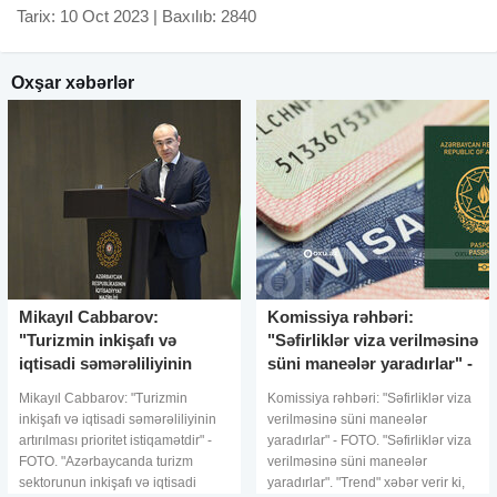
Tarix: 10 Oct 2023 | Baxılıb: 2840
Oxşar xəbərlər
Mikayıl Cabbarov:
Komissiya rəhbəri:
"Turizmin inkişafı və
"Səfirliklər viza verilməsinə
iqtisadi səmərəliliyinin
süni maneələr yaradırlar" -
artırılması prioritet
FOTO
Mikayıl Cabbarov: "Turizmin
Komissiya rəhbəri: "Səfirliklər viza
istiqamə
inkişafı və iqtisadi səmərəliliyinin
verilməsinə süni maneələr
artırılması prioritet istiqamətdir" -
yaradırlar" - FOTO. "Səfirliklər viza
FOTO. "Azərbaycanda turizm
verilməsinə süni maneələr
sektorunun inkişafı və iqtisadi
yaradırlar". "Trend" xəbər verir ki,