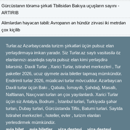
Gürcüstanın törəmə şirkəti Tbilisidən Bakıya uçuşların sayını -
ARTIRIB
Alimlərdən həyəcan təbili: Avropanın ən hündür zirvəsi iki metrdən
çox kiçilib
Turlar.az Azərbaycanda turizm şirkətləri üçün pulsuz elan
yerləşdirməyə imkan yaradır. Siz Turlar.az saytı vasitəsilə öz
elanlarınızı asanlıqla sayta pulsuz elan kimi yerləşdirə
bilərsiniz. Daxili Turlar , Xarici Turlar, istirahet merkezleri , Tur
paketler 2026, ucuz qiymete avia biletler tapmaq mümkündür.
Endirimli turlar 2026, müalicəvi turlar mövcuddur. Azərbaycan
Daxili turlar üçün Bakı , Qəbələ, İsmayıllı, Şahdağ, Masallı,
Naftlanan, Naxçıvan turları ən çox yayılanlardı. Xarici Turlar
üçün siz Antalya, Bodrum , İstanbul turlari, Turkiyədə şəhər
turları, Dubay turlari, Gürcüstanda Tiflis, Batumi turlari. Saytda
Istirahet merkezleri , hoteller, evler , turizm elanları
yerlesdirmek mümkündür.
avia bilet
avia biletler
viza desteyi
viza desteyi