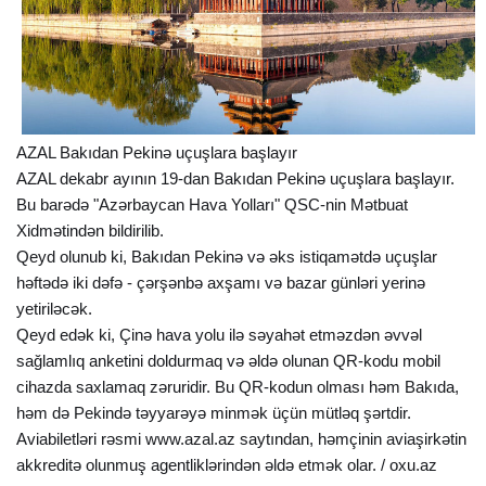
AZAL Bakıdan Pekinə uçuşlara başlayır
AZAL dekabr ayının 19-dan Bakıdan Pekinə uçuşlara başlayır.
Bu barədə "Azərbaycan Hava Yolları" QSC-nin Mətbuat
Xidmətindən bildirilib.
Qeyd olunub ki, Bakıdan Pekinə və əks istiqamətdə uçuşlar
həftədə iki dəfə - çərşənbə axşamı və bazar günləri yerinə
yetiriləcək.
Qeyd edək ki, Çinə hava yolu ilə səyahət etməzdən əvvəl
sağlamlıq anketini doldurmaq və əldə olunan QR-kodu mobil
cihazda saxlamaq zəruridir. Bu QR-kodun olması həm Bakıda,
həm də Pekində təyyarəyə minmək üçün mütləq şərtdir.
Aviabiletləri rəsmi www.azal.az saytından, həmçinin aviaşirkətin
akkreditə olunmuş agentliklərindən əldə etmək olar. / oxu.az