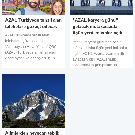
AZAL Türkiyədə təhsil alan
"AZAL karyera günü"
tələbələrə güzəşt edəcək
gələcək mütəxəssislər
üçün yeni imkanlar açıb -
AZAL Türkiyədə təhsil alan
FOTO
tələbələrə güzəşt edəcək.
"AZAL karyera günü" gələcək
"Azərbaycan Hava Yolları" QSC
mütəxəssislər üçün yeni imkanlar
(AZAL) Türkiyədə ali təhsil alan
açıb - FOTO. Azərbaycanın milli
Azərbaycan vətəndaşları üçün
aviadaşıyıcısı (AZAL) mülki
xüsusi güzəştli tariflər təklif
aviasiyada iş perspektivləri
edəcək. Bu barədə "Azərbayca
haqqında daha çox məlumat
təqdim etmək üçün ilk dəfə olaraq
"AZA
Alimlərdən həyəcan təbili: