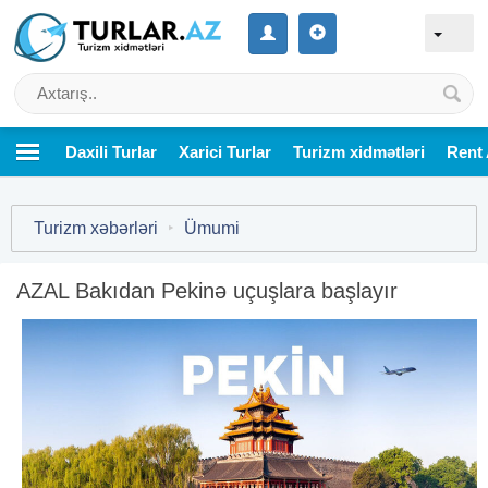
Daxili Turlar
Xarici Turlar
Turizm xidmətləri
Rent 
Turizm xəbərləri
‣
Ümumi
AZAL Bakıdan Pekinə uçuşlara başlayır