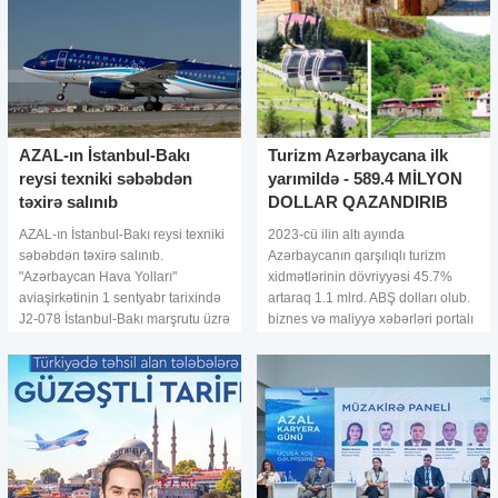
AZAL-ın İstanbul-Bakı
Turizm Azərbaycana ilk
reysi texniki səbəbdən
yarımildə - 589.4 MİLYON
təxirə salınıb
DOLLAR QAZANDIRIB
AZAL-ın İstanbul-Bakı reysi texniki
2023-cü ilin altı ayında
səbəbdən təxirə salınıb.
Azərbaycanın qarşılıqlı turizm
"Azərbaycan Hava Yolları"
xidmətlərinin dövriyyəsi 45.7%
aviaşirkətinin 1 sentyabr tarixində
artaraq 1.1 mlrd. ABŞ dolları olub.
J2-078 İstanbul-Bakı marşrutu üzrə
biznes və maliyyə xəbərləri portalı
planlaşdırılan reysin icrası texniki
-a istinadən xəbər verir ki, bu
səbəbdən - təyyarəni
barədə Azərbaycan Mərkəzi Bankı