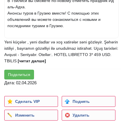
В Тбилиси вы сможете по-новому отметить праздник Ид
аль-Адха.
Анонсы туров в Грузию вместе! С помощью этих
объявлений вы можете ознакомиться с новыми и
последними турами в Грузию.
Yeni küçələr , yeni dadlar və xoş xatirələr səni gözləyir. Şəhərin
istiliyi , bayramın gözəlliyi ilə unudulmaz istirahət. Uçuş tarixləri:
Avqust - Sentyabr. Otellər:. HOTEL LIBRETTO 3* 459 USD.
TBILIS
[читат далше]
Поделиться
Дата: 02.04.2026
Сделать VIP
Поднять
Изменить
Удалить