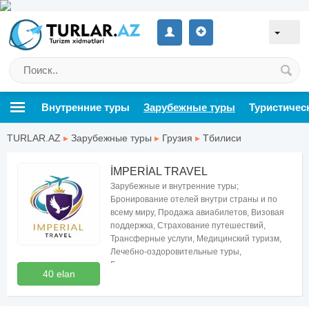
Внутренние туры
Зарубежные туры
Туристичес
TURLAR.AZ
▸
Зарубежные туры
▸
Грузия
▸
Тбилиси
İMPERİAL TRAVEL
Зарубежные и внутренние туры;
Бронирование отелей внутри страны и по
всему миру, Продажа авиабилетов, Визовая
поддержка, Страхование путешествий,
Трансферные услуги, Медицинский туризм,
Лечебно-оздоровительные туры,
Бесплатные консультации по туризму
40 elan