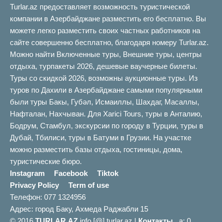
Turlar.az предоставляет возможность туристической
компании в Азербайджане разместить его бесплатно. Вы
можете легко разместить своих частных работников на
сайте совершенно бесплатно, благодаря номеру Turlar.az.
Можно найти Включенные туры, Внешние туры, центры
отдыха, турпакеты 2026, дешевые ваучерные билеты.
Туры со скидкой 2026, возможны аукционные туры. Из
туров по Дахили в Азербайджане самыми популярными
были туры Бакы, Губəл, Исмаиллы, Шахдаг, Масаллы,
Нафталан, Нахчыван. Для Xarici Tours, туры в Анталию,
Бодрум, Стамбул, экскурсии по городу в Турции, туры в
Дубай, Тбилиси, туры в Батуми в Грузии. На участке
можно разместить базы отдыха, гостиницы, дома,
туристические бюро.
Instagram
Facebook
Tiktok
Privacy Policy
Term of use
Телефон: 077 1324956
Адрес: город Баку, Ахмеда Раджабли 15
© 2016
TURLAR.AZ
info [@] turlar.az |
Контакты
a: 0