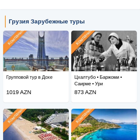
Грузия Зарубежные туры
Компания
Компания
Групповой тур в Дохе
Цхалтубо • Баржоми •
Саирме • Ури
1019 AZN
873 AZN
Компания
Компания