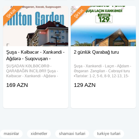
Şirkət
Şirkət
Şuşa - Kəlbəcər - Xankəndi -
2 günlük Qarabağ turu
Ağdərə - Suqovuşan -
Ağdam - Xo
ŞUŞADAN KƏLBƏCƏRƏ -
Şuşa ︎- Xankəndi ︎- Laçın ︎- Ağdam ︎-
QARABAĞIN İNCİLƏRİ! Şuşa -
Əsgəran ︎ Zəngilan ︎- Cəbrayıl turu
Kəlbəcər - Xankəndi - Ağdərə -
•Tarixlər: 1-2, 5-6, 8-9, 12-13, 15-
Suqovuşan - Ağdam - Xocalı -
16, 19-20, 22-23, 26-27, 29-30
169 AZN
129 AZN
Əsgəran turu Tarixlər (2 günlük):
Avqust •Qiymətlər: ✓Laçında
Tarixlər (2 günlük): 8-9 AVQUST
gecələməklə: • Laçın kottecləri -
15-16 AVQUST 22-23AVQUST 29-
129 azn
30
masinlar
xidmetler
shamaxi turlari
turkiye turlari