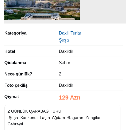
Kateqoriya
Daxili Turlar
Şuşa
Hotel
Daxildir
Qidalanma
Səhər
Neçə günlük?
2
Foto çəkiliş
Daxildir
Qiymət
129 Azn
2 GÜNLÜK QARABAĞ TURU
︎
Şuşa
︎ Xankəndi ︎
Laçın
︎
Ağdam
︎ Əsgəran ︎ Zəngilan ︎
Cəbrayıl