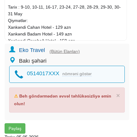
Tarix : 9-10, 10-11, 16-17, 23-24, 27-28, 28-29, 29-30, 30-
31 May
Qiymətlər:
Xankəndi Cahan Hotel - 129 azn
Xankəndi Badam Hotel - 149 azn
Xankəndi Qarabağ Hotel - 159 azn
Şuşa 5* Hotel - 199 azn
Eko Travel
(Bütün Elanları)
———————————————
Bakı şəhəri
Qiymətə daxildir:
• Portal qeydiyyatı
0514017XXX
nömrəni göstər
• Nəqliyyat xidməti
• Professional tur rəhbər
• Hoteldə gecələmə
• Qidalanma(2 dəfə Səhər yeməyi)
×
⚠
Beh göndərmədən əvvəl təhlükəsizliyə əmin
• Gəzintilər
olun!
———————————————
Gəzintilər:
LAÇIN:
•Laçın Seyrəngahı
Paylaş
•Bayraq Meydanı