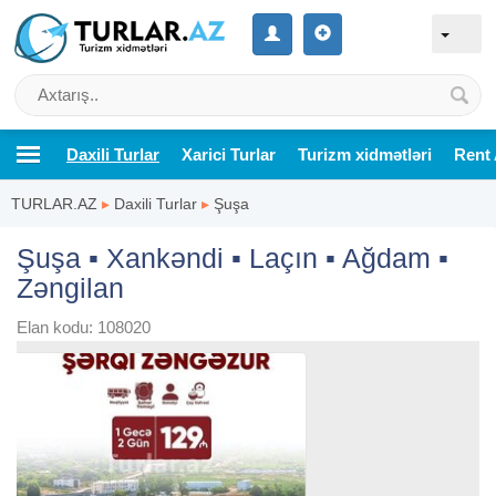
Daxili Turlar
Xarici Turlar
Turizm xidmətləri
Rent 
TURLAR.AZ
▸
Daxili Turlar
▸
Şuşa
Şuşa ▪︎ Xankəndi ▪︎ Laçın ▪︎ Ağdam ▪︎
Zəngilan
Elan kodu: 108020