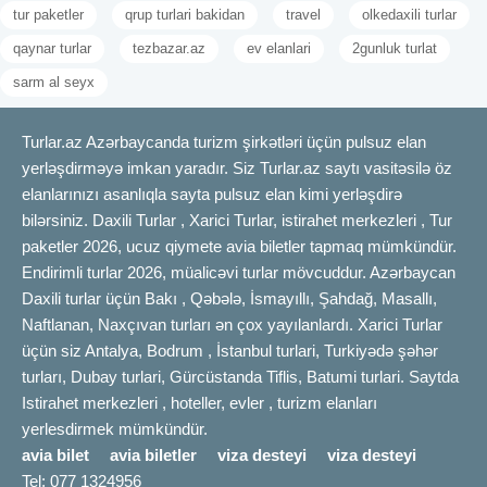
tur paketler
qrup turlari bakidan
travel
olkedaxili turlar
qaynar turlar
tezbazar.az
ev elanlari
2gunluk turlat
sarm al seyx
Turlar.az Azərbaycanda turizm şirkətləri üçün pulsuz elan
yerləşdirməyə imkan yaradır. Siz Turlar.az saytı vasitəsilə öz
elanlarınızı asanlıqla sayta pulsuz elan kimi yerləşdirə
bilərsiniz. Daxili Turlar , Xarici Turlar, istirahet merkezleri , Tur
paketler 2026, ucuz qiymete avia biletler tapmaq mümkündür.
Endirimli turlar 2026, müalicəvi turlar mövcuddur. Azərbaycan
Daxili turlar üçün Bakı , Qəbələ, İsmayıllı, Şahdağ, Masallı,
Naftlanan, Naxçıvan turları ən çox yayılanlardı. Xarici Turlar
üçün siz Antalya, Bodrum , İstanbul turlari, Turkiyədə şəhər
turları, Dubay turlari, Gürcüstanda Tiflis, Batumi turlari. Saytda
Istirahet merkezleri , hoteller, evler , turizm elanları
yerlesdirmek mümkündür.
avia bilet
avia biletler
viza desteyi
viza desteyi
Tel: 077 1324956