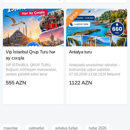
Şirkət
Vip İstanbul Qrup Turu hər
Antalya turu
ay cıxışla
VİP İSTANBUL QRUP TURU
Antalyada unudulmaz istirahət –
Boğazın möhtəşəm mənzərələri,
büdcənizə uyğun paketlər.
əsrlərə şahidlik edən tarixi
07.08.2026-13.08.2026 Belpoint
abidələr və İstanbulun unudulmaz
Beach Hotel 4★- 660 USD Grand
555 AZN
1122 AZN
atmosferi sizi gözləyir! TARİXLƏR
Nar Hotel 4★ — 695 USD Garden
VƏ QİYMƏTLƏR 07-11 İyun —
Park Beldibi Hotel 4★ — 738 USD
929$ 20-24 İyun — 839$ 07-11
Ares Dream Hotel 4★ — 752
İyul
masinlar
xidmetler
antalya turlari
turlar 2026