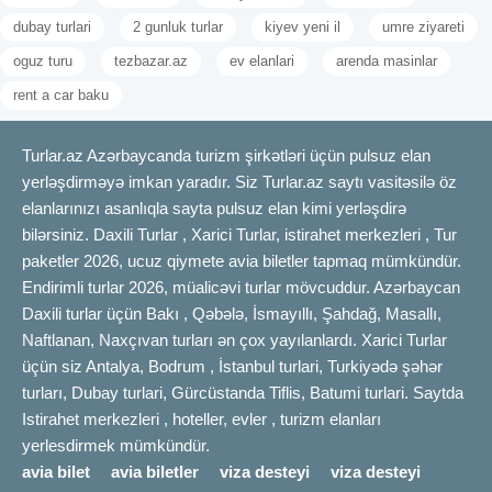
dubay turlari
2 gunluk turlar
kiyev yeni il
umre ziyareti
oguz turu
tezbazar.az
ev elanlari
arenda masinlar
rent a car baku
Turlar.az Azərbaycanda turizm şirkətləri üçün pulsuz elan
yerləşdirməyə imkan yaradır. Siz Turlar.az saytı vasitəsilə öz
elanlarınızı asanlıqla sayta pulsuz elan kimi yerləşdirə
bilərsiniz. Daxili Turlar , Xarici Turlar, istirahet merkezleri , Tur
paketler 2026, ucuz qiymete avia biletler tapmaq mümkündür.
Endirimli turlar 2026, müalicəvi turlar mövcuddur. Azərbaycan
Daxili turlar üçün Bakı , Qəbələ, İsmayıllı, Şahdağ, Masallı,
Naftlanan, Naxçıvan turları ən çox yayılanlardı. Xarici Turlar
üçün siz Antalya, Bodrum , İstanbul turlari, Turkiyədə şəhər
turları, Dubay turlari, Gürcüstanda Tiflis, Batumi turlari. Saytda
Istirahet merkezleri , hoteller, evler , turizm elanları
yerlesdirmek mümkündür.
avia bilet
avia biletler
viza desteyi
viza desteyi