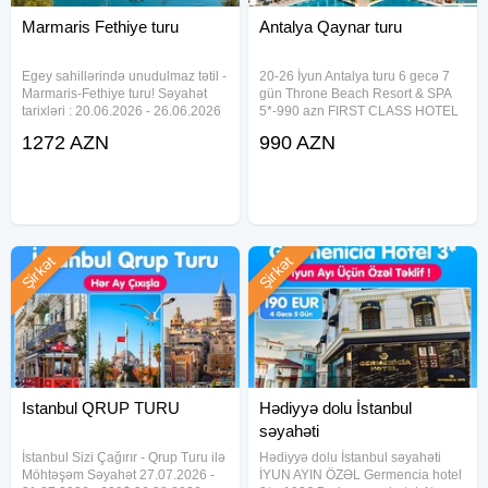
Marmaris Fethiye turu
Antalya Qaynar turu
Egey sahillərində unudulmaz tətil -
20-26 İyun Antalya turu 6 gecə 7
Marmaris-Fethiye turu! Səyahət
gün Throne Beach Resort & SPA
tarixləri : 20.06.2026 - 26.06.2026
5*-990 azn FIRST CLASS HOTEL
Uçuş detalları: AZAL Bakı -
5*-1070 azn Holiday Garden
1272 AZN
990 AZN
Dalaman: 07:35 - 09:45 Dalaman -
Resort 5*-1250 azn Concordia
Bakı: 10:45 - 14:30 Otellər və
Celes Hotel 5*-1280 azn Palemon
qiymətlər: ISLA PANORAMA
Resort & Spa 5*-1330 azn MC
Şirkət
Şirkət
Istanbul QRUP TURU
Hədiyyə dolu İstanbul
səyahəti
İstanbul Sizi Çağırır - Qrup Turu ilə
Hədiyyə dolu İstanbul səyahəti
Möhtəşəm Səyahət 27.07.2026 -
İYUN AYIN ÖZƏL Germencia hotel