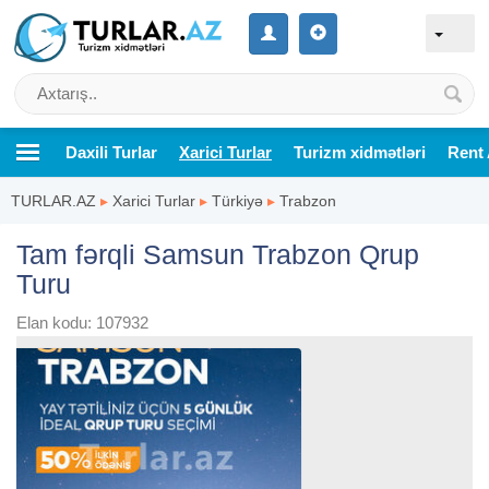
Daxili Turlar
Xarici Turlar
Turizm xidmətləri
Rent 
TURLAR.AZ
▸
Xarici Turlar
▸
Türkiyə
▸
Trabzon
Tam fərqli Samsun Trabzon Qrup
Turu
Elan kodu: 107932