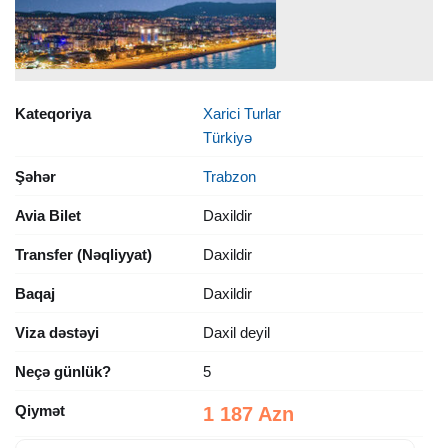
Kateqoriya
Xarici Turlar
Türkiyə
Şəhər
Trabzon
Avia Bilet
Daxildir
Transfer (Nəqliyyat)
Daxildir
Baqaj
Daxildir
Viza dəstəyi
Daxil deyil
Neçə günlük?
5
Qiymət
1 187 Azn