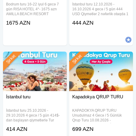
Bodrum turu 16-22 iyul 6 gecə 7
İstanbul turu 12.10.2026 -
gün RISA HOTEL 4*- 1675 azn
16.10.2026 4 gecə / 5 gün 444
AMILLA BEACH RESORT
USD Qiymətlər 2 nəfərlik otaqda 1
BODRUM (EX. COSTA 3S BEACH
nəfər üçün nəzərdə tutulmuşdur
1675 AZN
444 AZN
CLUB) 4*- 1940 azn SOLANA BY
Tur paketə daxildir Otelde
YELKEN (EX.YELKEN
gecələmə Səhər yeməyi Otel daxili
MANDALINCI SPA & WELLNESS
xidmətlər İndividual
HOTEL) 4*-1990 azn DIAMOND
OF
Şirkət
Şirkət
İstanbul turu
Kapadokya QRUP TURU
İstanbul turu 25.10.2026 -
KAPADOKYA QRUP TURU
29.10.2026 4 gecə / 5 gün 414$-
Unudulmaz 4 Gecə / 5 Günlük
dan başlayan qiymətlərlə Tur
Qrup Turu 10.08.2026 -
paketə daxildir Otelde gecələmə
14.08.2026 - 699 USD İlkin
414 AZN
699 AZN
Səhər yeməyi Otel daxili xidmətlər
ödəniş: 50% - Növbəti Tarixlər 19-
İndividual transfer Aviabilet Əl
23 Avgust 699 usd 5-9 Sentaybr