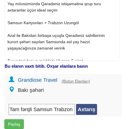
Yay mövsümündə Qaradəniz istiqamətinə qrup turu
axtaranlar üçün ideal seçim
Samsun Kanyonları + Trabzon Uzungöl
Azal ilə Bakıdan birbaşa uçuşla Qaradəniz sahillərinin
kurort şəhəri sayılan Samsunda əsl yay həzzi
yaşayacağınıza zəmanət veririk
Turun tarixləri və müddəti: (4 gecə-5 gün)
Bu elanın vaxtı bitib. Oxşar elanlara baxın
23-27 İYUL / 13-17 AVQUST / 20-24 AVQUST
Grandiose Travel
Qiymət: 699 USD
(Bütün Elanları)
Bakı şəhəri
Qiymətə daxildir:
Aviabiletlər (gediş-dönüş)
Oteldə qonaqlama: (2 gecə Samsun - 2 gecə Trabzon)
Səhər yeməkləri (oteldə)
10 kq (baqaj) əl yükü
Transfer xidməti
Paylaş